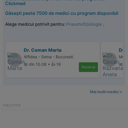
Clickmed
Găsești peste 7500 de medici cu program disponibil
Alege medicul potrivit pentru:
Pneumofiziologie
.
Dr. Coman Marta
Dr.
Affidea - Sema - Bucuresti
Memo
📅 din 10.08 • 👍 18
📅 d
Rezervă
Mai multi medici >