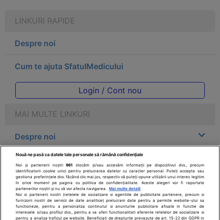
LINKURI RAPIDE
Despre noi
Cum te ajuta SfatulMedicului
Login / Cont nou
MAI MULTE LINKURI
Despre noi
Nouă ne pasă ca datele tale personale să rămână confidențiale
Legal
Noi și partenerii noștri
961
stocăm și/sau accesăm informații pe dispozitivul dvs., precum
identificatorii cookie unici pentru prelucrarea datelor cu caracter personal. Puteți accepta sau
gestiona preferințele dvs. făcând clic mai jos, respectiv vă puteți opune utilizării unui interes legitim
Drepturile consumatorului
în orice moment pe pagina cu politica de confidențialitate. Aceste alegeri vor fi raportate
partenerilor noștri și nu vă vor afecta navigarea.
Mai multe detalii
Noi si partenerii nostri (retelele de socializare si agentiile de publicitate partenere, precum si
furnizorii nostri de servicii de date analitice) prelucram date pentru a permite website-ului sa
Parteneri
functioneze, pentru a personaliza continutul si anunturile publicitare afisate in functie de
interesele si/sau profilul dvs., pentru a va oferi functionalitati aferente retelelor de socializare si
pentru a analiza traficul pe website. Beneficiati de drepturile prevazute de art. 15-22 din GDPR in