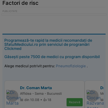
Factori de risc
Programează-te rapid la medicii recomandați de
SfatulMedicului.ro prin serviciul de programări
Clickmed
Găsești peste 7500 de medici cu program disponibil
Alege medicul potrivit pentru:
Pneumofiziologie
.
Dr. Coman Marta
Dr.
Affidea - Sema - Bucuresti
Memo
📅 din 10.08 • 👍 18
📅 d
Rezervă