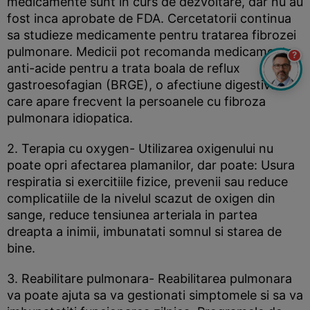
medicamente sunt in curs de dezvoltare, dar nu au
fost inca aprobate de FDA. Cercetatorii continua
sa studieze medicamente pentru tratarea fibrozei
pulmonare. Medicii pot recomanda medicamente
?
anti-acide pentru a trata boala de reflux
gastroesofagian (BRGE), o afectiune digestiva
care apare frecvent la persoanele cu fibroza
pulmonara idiopatica.
2. Terapia cu oxygen- Utilizarea oxigenului nu
poate opri afectarea plamanilor, dar poate: Usura
respiratia si exercitiile fizice, prevenii sau reduce
complicatiile de la nivelul scazut de oxigen din
sange, reduce tensiunea arteriala in partea
dreapta a inimii, imbunatati somnul si starea de
bine.
3. Reabilitare pulmonara- Reabilitarea pulmonara
va poate ajuta sa va gestionati simptomele si sa va