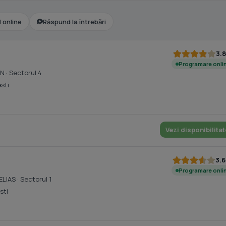
l online
Răspund la întrebări
3.8
Programare onli
AN
· Sectorul 4
sti
Vezi disponibilitat
3.6
Programare onli
 ELIAS
· Sectorul 1
sti