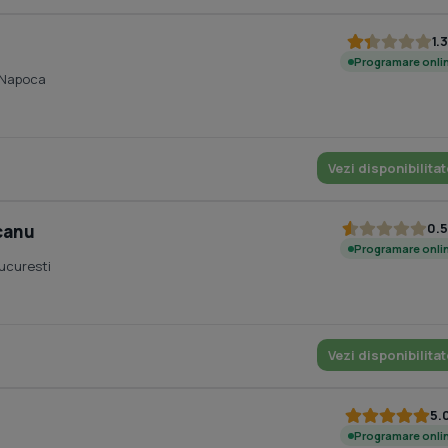
1.3
Programare onli
-Napoca
Vezi disponibilitat
0.5
canu
Programare onli
Bucuresti
Vezi disponibilitat
5.
Programare onli