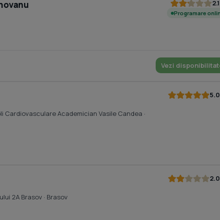
2.1
rnovanu
Programare onli
Vezi disponibilitat
5.0
oli Cardiovasculare Academician Vasile Candea
·
2.0
ului 2A Brasov
· Brasov