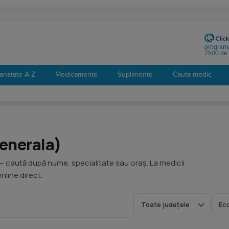
programa
7500 de 
anatate A-Z
Medicamente
Suplimente
Cauta medic
generala)
— caută după nume, specialitate sau oraș. La medicii
line direct.