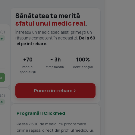
Sănătatea ta merită
sfatul unui medic real
.
(5)
Întreabă un medic specialist, primești un
răspuns competent în aceeași zi.
De la 60
ne
lei pe întrebare.
+70
~ 3h
100%
medici
timp mediu
confidențial
specialiști
e
Pune o întrebare
(4)
ne
Programări Clickmed
Peste 7.500 de medici cu programare
online rapidă, direct din profilul medicului.