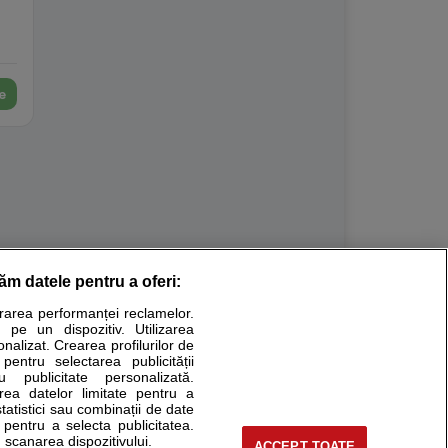
e
răm datele pentru a oferi:
Stiri medicale
urarea performanței reclamelor.
 pe un dispozitiv. Utilizarea
ucational. Ele nu pot substitui consultul medical direct si
onalizat. Crearea profilurilor de
a consultati fie medicul Dvs., fie unul dintre medicii pe care
 pentru selectarea publicității
u publicitate personalizată.
area datelor limitate pentru a
statistici sau combinații de date
e pentru a selecta publicitatea.
tru pacient
 scanarea dispozitivului.
ACCEPT TOATE