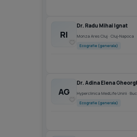
Dr. Radu Mihai Ignat
RI
Monza Ares Cluj
· Cluj-Napoca
Ecografie (generala)
Dr. Adina Elena Gheor
AG
Hyperclinica MedLife Unirii
· Buc
Ecografie (generala)