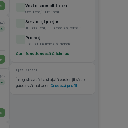
Vezi disponibilitatea
e
Ore libere, în timp real
Servicii și prețuri
(4)
Transparent, înainte de programare
ne
Promoții
Reduceri la clinicile partenere
Cum funcționează Clickmed
e
EȘTI MEDIC?
(4)
Înregistrează-te și ajută pacienții să te
ne
găsească mai ușor.
Creează profil
e