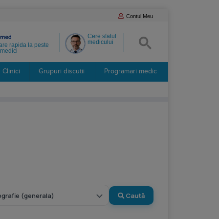
Contul Meu
Cere sfatul
medicului
re rapida la peste
medici
Clinici
Grupuri discutii
Programari medic
Caută