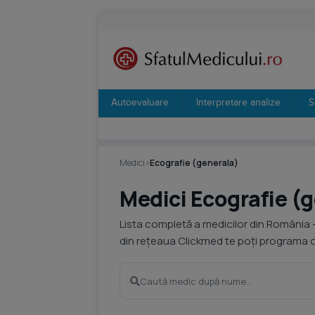
Autoevaluare
Interpretare analize
S
Medici
›
Ecografie (generala)
Medici Ecografie (
Lista completă a medicilor din România 
din rețeaua Clickmed te poți programa on