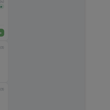
(4)
ne
e
(3)
(3)