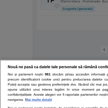
Sfanta Maria - Promenada
· Buc
Ecografie (generala)
Nouă ne pasă ca datele tale personale să rămână confi
Resurse:
Autoevaluare simptome
Interpre
Noi și partenerii noștri
961
stocăm și/sau accesăm informații pe
precum identificatorii cookie unici pentru prelucrarea datelor c
Opiniile avizate ale medicilor, sfaturile si orice alt
Puteți accepta sau gestiona preferințele dvs. făcând clic mai jos,
nici diagnosticul stabilit in urma investigatiilor si 
opune utilizării unui interes legitim în orice moment pe pag
ii punem la dispozitie pentru programare in sistem
confidențialitate. Aceste alegeri vor fi raportate partenerilor noștr
navigarea.
Mai multe detalii
Despre noi
Legal