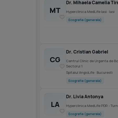
Dr. Mihaela Camelia Ti
MT
Hyperclinica MedLife Iasi
· Iasi
Ecografie (generala)
Dr. Cristian Gabriel
CG
Centrul Clinic de Urgenta de B
Sectorul 1
Spitalul AngioLife
· Bucuresti
Ecografie (generala)
Dr. Livia Antonya
LA
Hyperclinica MedLife PDR - Turn
Ecografie (generala)