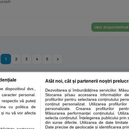
uresti
Vezi disponibilitat
1
2
3
4
5
dențiale
Atât noi, cât și partenerii noștri preluc
tare analize
Specialitati medicale
Boli si afectiuni
Calculatoare
 dispozitivul dvs.,
Dezvoltarea și îmbunătățirea serviciilor. Măs
u caracter personal.
Stocarea și/sau accesarea informațiilor de
e informatii despre sanatate disponibile pe sfatulmedicului.ro au scop informativ si ed
profilurilor pentru selectarea conținutului pers
 respectiv vă puteți
analizelor medicale. Va sfatuim, ca pe langa informatia primita pe sfatulmedicului.ro s
conținut personalizat. Utilizarea profilurilor
ina cu politica de
personalizate. Crearea profilurilor pentr
ul de programari la medic Clickmed.
i și nu vă vor afecta
Măsurarea performanței conținutului. Utiliz
selecta conținutul. Înțelegerea publicului prin 
din surse diferite. Utilizarea de date limitat
Drepturile consumatorului
Parteneri
Pen
Date precise de geolocație și identificarea prin