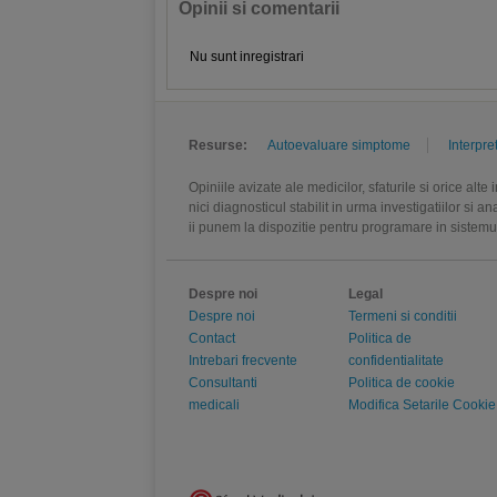
Opinii si comentarii
Nu sunt inregistrari
Resurse:
Autoevaluare simptome
Interpre
Opiniile avizate ale medicilor, sfaturile si orice alt
nici diagnosticul stabilit in urma investigatiilor si 
ii punem la dispozitie pentru programare in sistem
Despre noi
Legal
Despre noi
Termeni si conditii
Contact
Politica de
Intrebari frecvente
confidentialitate
Consultanti
Politica de cookie
medicali
Modifica Setarile Cookie