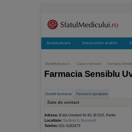
Autoevaluare
Interpretare analize
S
SfatulMedicului.ro
Cauta o farmacie
Farmacia Sensibl
Farmacia Sensiblu Uv
Detalii farmacie
Farmacii apropiate
Date de contact
Adresa:
B-dul Uverturii Nr 83, Bl O15, Parter
Localitate:
Sectorul 6
,
Bucuresti
Telefon:
031-4182875