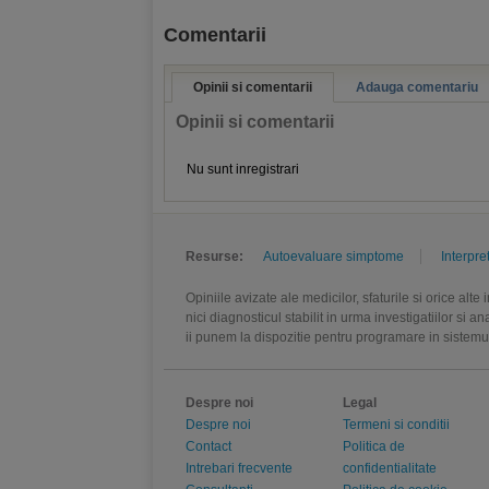
Comentarii
Opinii si comentarii
Adauga comentariu
Opinii si comentarii
Nu sunt inregistrari
Resurse:
Autoevaluare simptome
Interpre
Opiniile avizate ale medicilor, sfaturile si orice alt
nici diagnosticul stabilit in urma investigatiilor si 
ii punem la dispozitie pentru programare in sistem
Despre noi
Legal
Despre noi
Termeni si conditii
Contact
Politica de
Intrebari frecvente
confidentialitate