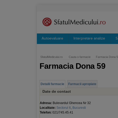
Autoevaluare
Interpretare analize
S
SfatulMedicului.ro
Cauta o farmacie
Farmacia Dona 
Farmacia Dona 59
Detalii farmacie
Farmacii apropiate
Date de contact
Adresa:
Bulevardul Ghencea Nr 32
Localitate:
Sectorul 6
,
Bucuresti
Telefon:
021/745.45.41