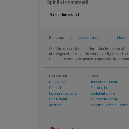
Opinii si comentarii
Nu sunt inregistrari
Resurse:
Autoevaluare simptome
Interpre
Opiniile avizate ale medicilor, sfaturile si orice alt
nici diagnosticul stabilit in urma investigatiilor si 
ii punem la dispozitie pentru programare in sistem
Despre noi
Legal
Despre noi
Termeni si conditii
Contact
Politica de
Intrebari frecvente
confidentialitate
Consultanti
Politica de cookie
medicali
Modifica Setarile Cookie