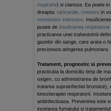
inspiratie
) si cianoza. Ea poate i
dreapta:
tahicardie,
crestere
in v
membrelor inferioare
. Insuficient
pusee de
insuficienta respiratorie
practicarea unei traheotomii defi
gazelor din sange, care arata o hi
precizeaza atingerea pulmonara.
Tratament, prognostic si preve
practicata la domiciliu timp de ma
oxigen, cu administrarea de bronho
tratarea suprainfectiei bronsice), 
kineziterapiei respiratorii. Inceta
antiinfectioasa. Prevenirea este e
incetarea fumatului si tratamentul 