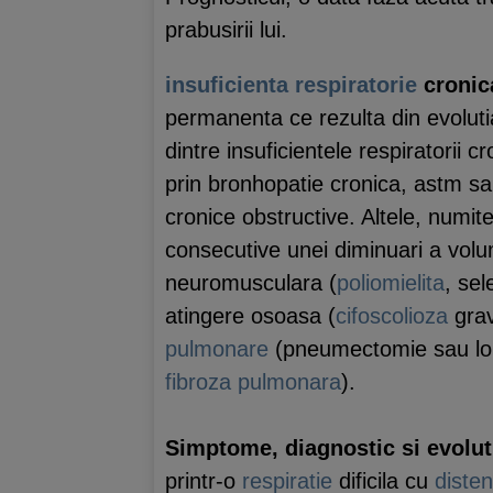
prabusirii lui.
insuficienta respiratorie
cronica
permanenta ce rezulta din evoluti
dintre insuficientele respiratorii 
prin bronhopatie cronica, astm sau
cronice obstructive. Altele, numit
consecutive unei diminuari a vol
neuromusculara (
poliomielita
, sel
atingere osoasa (
cifoscolioza
grav
pulmonare
(pneumectomie sau lo
fibroza pulmonara
).
Simptome, diagnostic si evolut
printr-o
respiratie
dificila cu
disten