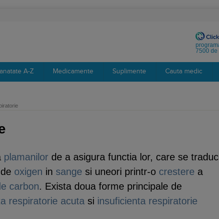
programa
7500 de 
anatate A-Z
Medicamente
Suplimente
Cauta medic
piratorie
e
a
plamanilor
de a asigura functia lor, care se tradu
i de
oxigen
in
sange
si uneori printr-o
crestere
a
de carbon
. Exista doua forme principale de
ta respiratorie acuta
si
insuficienta respiratorie