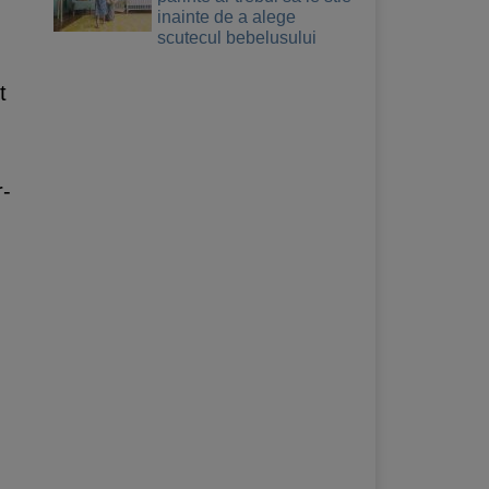
inainte de a alege
scutecul bebelusului
t
r-