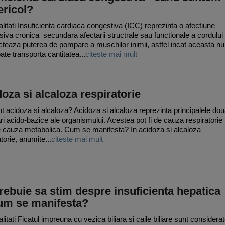
ericol?
litati Insuficienta cardiaca congestiva (ICC) reprezinta o afectiune
siva cronica secundara afectarii structrale sau functionale a cordului
cteaza puterea de pompare a muschilor inimii, astfel incat aceasta nu
ate transporta cantitatea...
citeste mai mult
oza si alcaloza respiratorie
t acidoza si alcaloza? Acidoza si alcaloza reprezinta principalele do
ari acido-bazice ale organismului. Acestea pot fi de cauza respiratorie
 cauza metabolica. Cum se manifesta? In acidoza si alcaloza
torie, anumite...
citeste mai mult
rebuie sa stim despre insuficienta hepatica
cum se manifesta?
litati Ficatul impreuna cu vezica biliara si caile biliare sunt considera