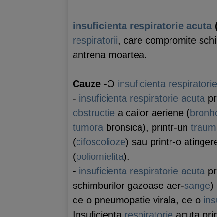
insuficienta respiratorie acuta
(
respiratorii
, care compromite schi
antrena moartea.
Cauze
-O
insuficienta respiratori
-
insuficienta respiratorie acuta
pr
obstructie
a cailor aeriene (
bronh
tumora
bronsica), printr-un
traum
(
cifoscolioze
) sau printr-o atinge
(
poliomielita
).
-
insuficienta respiratorie acuta
pr
schimburilor gazoase aer-
sange
)
de o pneumopatie virala, de o
ins
Insuficienta
respiratorie
acuta pri