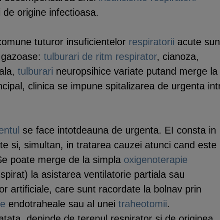
 de origine infectioasa.
mune tuturor insuficientelor
respiratorii
acute sun
r gazoase:
tulburari de ritm
respirator
, cianoza,
iala,
tulburari
neuropsihice variate putand merge la
ncipal, clinica se impune spitalizarea de urgenta int
entul
se face intotdeauna de urgenta. EI consta in
te si, simultan, in tratarea cauzei atunci cand este
. Se poate merge de la simpla
oxigenoterapie
spirat) la asistarea ventilatorie partiala sau
r artificiale, care sunt racordate la bolnav prin
ie
endotraheale sau al unei
traheotomii
.
atata, depinde de terenul respirator si de originea