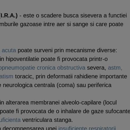
I.R.A.)
- este o scadere busca sisevera a functiei
mburile gazoase intre aer si sange si care poate
e acuta
poate surveni prin mecanisme diverse:
in hipoventilatie poate fi provocata printr-o
opneumopatie cronica obstructiva
severa,
astm,
atism
toracic, prin deformatii rahidiene importante
re neurologica centrala (coma) sau periferica
in alterarea membranei alveolo-capilare (locul
 poate fi provocata de o inhalare de gaze sufocante
uficienta
ventriculara stanga.
n decompensarea unei
insuficiente respiratorii