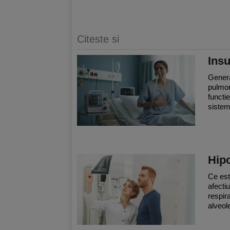
Citeste si
Insu
Genera
pulmon
functi
sistemu
Hipo
Ce est
afecti
respira
alveole