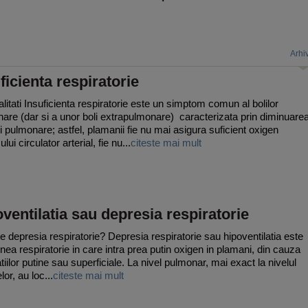
Arhi
ficienta respiratorie
litati Insuficienta respiratorie este un simptom comun al bolilor
are (dar si a unor boli extrapulmonare) caracterizata prin diminuare
ei pulmonare; astfel, plamanii fie nu mai asigura suficient oxigen
lui circulator arterial, fie nu...
citeste mai mult
ventilatia sau depresia respiratorie
e depresia respiratorie? Depresia respiratorie sau hipoventilatia este
unea respiratorie in care intra prea putin oxigen in plamani, din cauza
tiilor putine sau superficiale. La nivel pulmonar, mai exact la nivelul
lor, au loc...
citeste mai mult