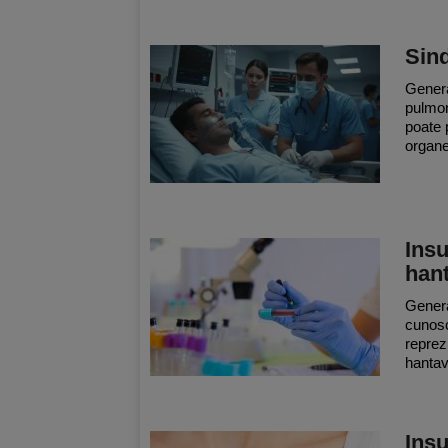
Sind
Genera
pulmon
poate 
organel
Insu
han
Genera
cunosc
reprez
hantav
Insu