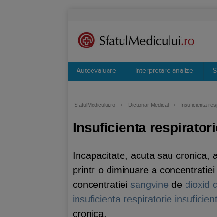
Autoevaluare
Interpretare analize
S
SfatulMedicului.ro
›
Dictionar Medical
›
Insuficienta res
Insuficienta respiratori
Incapacitate, acuta sau cronica, 
printr-o diminuare a concentratie
concentratiei
sangvine
de
dioxid 
insuficienta respiratorie
insuficien
cronica.