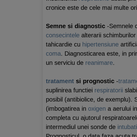
cronice este de cele mai multe ori
Semne si diagnostic
-Semnele co
consecintele
alterarii schimburilo
tahicardie cu
hipertensiune
artific
coma
. Diagnosticarea este, in pri
un serviciu de
reanimare
.
tratament
si prognostic
-
tratam
suplinirea functiei
respiratorii
slabi
posibil (antibiolice, de exemplu)
(imbogatirea in
oxigen
a aerului in
completa cu ajutorul respiratoarelo
intermediul unei sonde de
intubat
Prognosticul, o data faza acuta tr