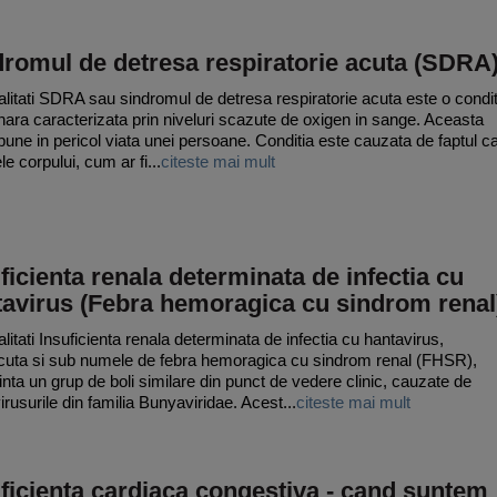
romul de detresa respiratorie acuta (SDRA
litati SDRA sau sindromul de detresa respiratorie acuta este o condit
ara caracterizata prin niveluri scazute de oxigen in sange. Aceasta
pune in pericol viata unei persoane. Conditia este cauzata de faptul c
e corpului, cum ar fi...
citeste mai mult
ficienta renala determinata de infectia cu
tavirus (Febra hemoragica cu sindrom renal
litati Insuficienta renala determinata de infectia cu hantavirus,
uta si sub numele de febra hemoragica cu sindrom renal (FHSR),
inta un grup de boli similare din punct de vedere clinic, cauzate de
irusurile din familia Bunyaviridae. Acest...
citeste mai mult
ficienta cardiaca congestiva - cand suntem