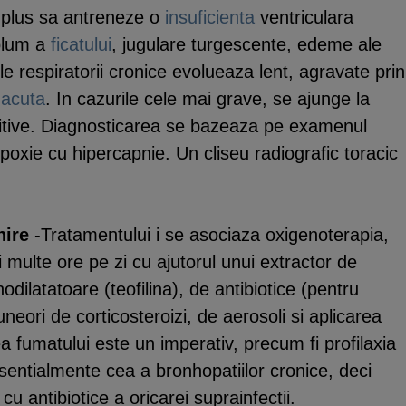
n plus sa antreneze o
insuficienta
ventriculara
olum a
ficatului
, jugulare turgescente, edeme ale
ele respiratorii cronice evolueaza lent, agravate prin
 acuta
. In cazurile cele mai grave, se ajunge la
nitive. Diagnosticarea se bazeaza pe examenul
poxie cu hipercapnie. Un cliseu radiografic toracic
nire
-Tratamentului i se asociaza oxigenoterapia,
i multe ore pe zi cu ajutorul unui extractor de
dilatatoare (teofilina), de antibiotice (pentru
uneori de corticosteroizi, de aerosoli si aplicarea
rea fumatului este un imperativ, precum fi profilaxia
sentialmente cea a bronhopatiilor cronice, deci
cu antibiotice a oricarei suprainfectii.