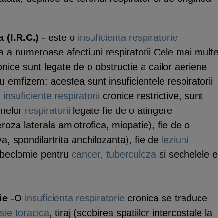
 (I.R.C.)
- este o
insuficienta respiratorie
a a numeroase afectiuni respiratorii.Cele mai mult
cronice sunt legate de o obstructie a cailor aeriene
 emfizem: acestea sunt insuficientele respiratorii
e
insuficiente respiratorii
cronice restrictive, sunt
umelor
respiratorii
legate fie de o atingere
eroza laterala amiotrofica, miopatie), fie de o
a, spondilartrita anchilozanta), fie de
leziuni
beclomie pentru
cancer,
tuberculoza
si sechelele e
ie
-O
insuficienta respiratorie
cronica se traduce
sie
toracica
, tiraj (scobirea spatiilor intercostale la