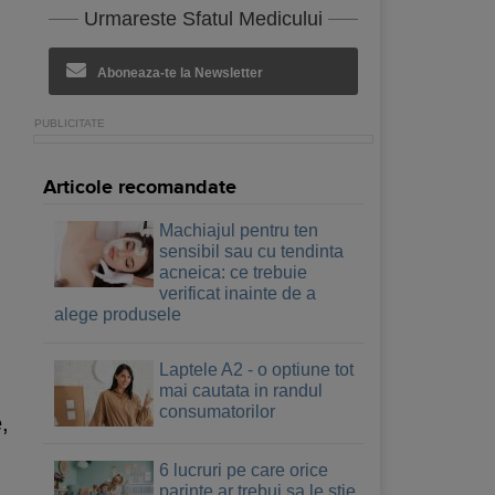
Urmareste Sfatul Medicului
Aboneaza-te la Newsletter
Articole recomandate
Machiajul pentru ten
sensibil sau cu tendinta
acneica: ce trebuie
verificat inainte de a
alege produsele
Laptele A2 - o optiune tot
mai cautata in randul
consumatorilor
,
6 lucruri pe care orice
parinte ar trebui sa le stie