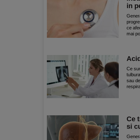
in p
Genera
progre
ce afe
mai po
Acid
Ce sun
tulbur
sau de
respira
Ce t
si 
Genera