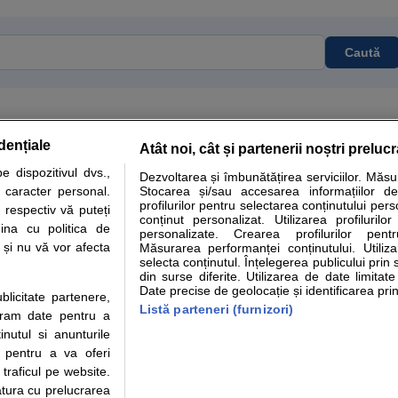
Caută
dențiale
Atât noi, cât și partenerii noștri preluc
tare analize
Specialitati medicale
Boli si afectiuni
Calculatoare
 dispozitivul dvs.,
Dezvoltarea și îmbunătățirea serviciilor. Măs
u caracter personal.
Stocarea și/sau accesarea informațiilor de
e informatii despre sanatate disponibile pe sfatulmedicului.ro au scop informativ si ed
profilurilor pentru selectarea conținutului pers
 respectiv vă puteți
analizelor medicale. Va sfatuim, ca pe langa informatia primita pe sfatulmedicului.ro s
conținut personalizat. Utilizarea profilurilor
ina cu politica de
personalizate. Crearea profilurilor pentr
ul de programari la medic Clickmed.
i și nu vă vor afecta
Măsurarea performanței conținutului. Utiliz
selecta conținutul. Înțelegerea publicului prin 
din surse diferite. Utilizarea de date limitat
Drepturile consumatorului
Parteneri
Pen
Date precise de geolocație și identificarea prin
ublicitate partenere,
Protectia consumatorilor -
Inscriere clinica
Cli
Listă parteneri (furnizori)
ucram date pentru a
ANPC
Creaza cont medic
Cau
nutul si anunturile
Solutionarea Alternativa a
Int
., pentru a va oferi
Litigiilor
Vid
 traficul pe website.
Parte din Grupul
Info consumator: 0800.080.999
Cli
atura cu prelucrarea
Formulare europene - CNAS
me