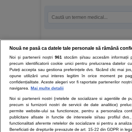
Nouă ne pasă ca datele tale personale să rămână confi
Resurse:
Autoevaluare simptome
Interpre
Noi și partenerii noștri
961
stocăm și/sau accesăm informații pe
precum identificatorii cookie unici pentru prelucrarea datelor c
Opiniile avizate ale medicilor, sfaturile si orice alt
Puteți accepta sau gestiona preferințele dvs. făcând clic mai jos,
nici diagnosticul stabilit in urma investigatiilor si 
opune utilizării unui interes legitim în orice moment pe pag
ii punem la dispozitie pentru programare in sistem
confidențialitate. Aceste alegeri vor fi raportate partenerilor noștr
navigarea.
Mai multe detalii
Despre noi
Legal
Noi si partenerii nostri (retelele de socializare si agentiile de p
Despre noi
Termeni si conditii
precum si furnizorii nostri de servicii de date analitice) prel
Contact
Politica de
permite website-ului sa functioneze, pentru a personaliza conti
Intrebari frecvente
confidentialitate
publicitare afisate in functie de interesele si/sau profilul dvs
Consultanti
Politica de cookie
functionalitati aferente retelelor de socializare si pentru a analiza
medicali
Modifica Setarile Cookie
Beneficiati de drepturile prevazute de art. 15-22 din GDPR in leg