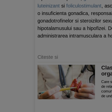
luteinizant
si
foliculostimulant
, aso
o insuficienta gonadica, responsab
gonadotrofinelor si steroizilor se
hipotalamusului sau a hipofizei. De
administrarea intramusculara a ho
Citeste si
Clas
org
Care s
de rel
comuni
de und