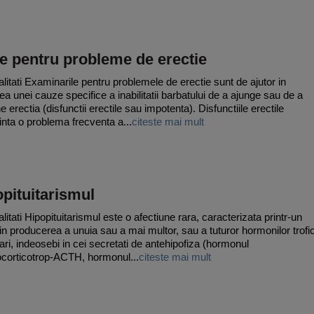
e pentru probleme de erectie
litati Examinarile pentru problemele de erectie sunt de ajutor in
rea unei cauze specifice a inabilitatii barbatului de a ajunge sau de a
 erectia (disfunctii erectile sau impotenta). Disfunctiile erectile
inta o problema frecventa a...
citeste mai mult
pituitarismul
litati Hipopituitarismul este o afectiune rara, caracterizata printr-un
t in producerea a unuia sau a mai multor, sau a tuturor hormonilor trofic
zari, indeosebi in cei secretati de antehipofiza (hormonul
corticotrop-ACTH, hormonul...
citeste mai mult