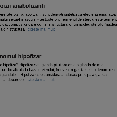
oizii anabolizanti
ere Steroizii anabolizanti sunt derivati sintetici cu efecte asemanatoa
ului sexual masculin - testosteron. Termenul de steroid este termenu
c dat compusilor care contin in structura lor un nucleu sterolic (nucleu
a din structura...
citeste mai mult
nomul hipofizar
e hipofiza? Hipofiza sau glanda pituitara este o glanda de mici
iuni localizata la baza creierului, frecvent regasita si sub denumirea 
a glandelor". Hipofiza este considerata adesea principala glanda
ina, deoarece,...
citeste mai mult