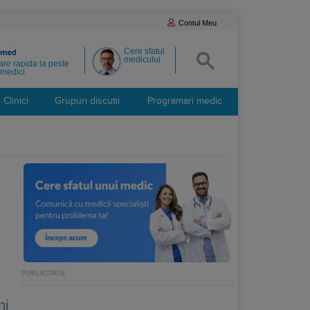
Contul Meu
Cere sfatul
medicului
re rapida la peste
medici
Clinici
Grupuri discutii
Programari medic
ni