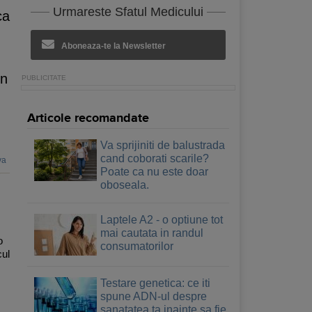
Urmareste Sfatul Medicului
ca
Aboneaza-te la Newsletter
in
Articole recomandate
Va sprijiniti de balustrada
cand coborati scarile?
va
Poate ca nu este doar
oboseala.
Laptele A2 - o optiune tot
mai cautata in randul
o
consumatorilor
cul
Testare genetica: ce iti
spune ADN-ul despre
sanatatea ta inainte sa fie