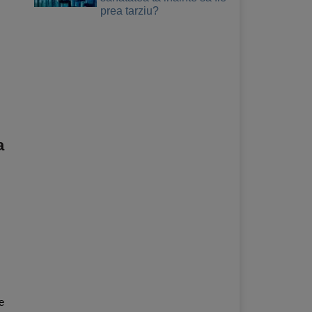
prea tarziu?
a
e