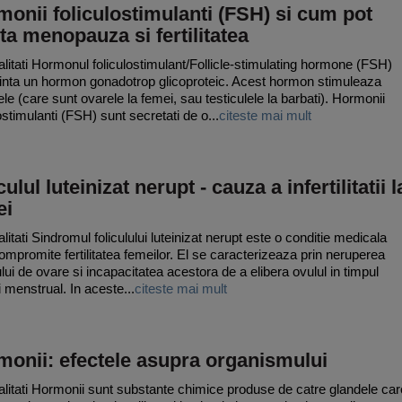
onii foliculostimulanti (FSH) si cum pot
ta menopauza si fertilitatea
litati Hormonul foliculostimulant/Follicle-stimulating hormone (FSH)
inta un hormon gonadotrop glicoproteic. Acest hormon stimuleaza
le (care sunt ovarele la femei, sau testiculele la barbati). Hormonii
ostimulanti (FSH) sunt secretati de o...
citeste mai mult
culul luteinizat nerupt - cauza a infertilitatii l
ei
litati Sindromul foliculului luteinizat nerupt este o conditie medicala
ompromite fertilitatea femeilor. El se caracterizeaza prin neruperea
ului de ovare si incapacitatea acestora de a elibera ovulul in timpul
i menstrual. In aceste...
citeste mai mult
onii: efectele asupra organismului
litati Hormonii sunt substante chimice produse de catre glandele car