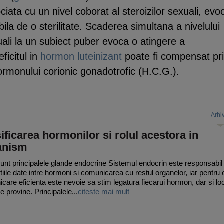
ciata cu un nivel coborat al steroizilor sexuali, evo
ila de o sterilitate. Scaderea simultana a nivelului
xuali la un subiect puber evoca o atingere a
ficitul in
hormon luteinizant
poate fi compensat pr
rmonului corionic gonadotrofic (H.C.G.).
Arhi
ificarea hormonilor si rolul acestora in
anism
unt principalele glande endocrine Sistemul endocrin este responsabil
atiile date intre hormoni si comunicarea cu restul organelor, iar pentru 
care eficienta este nevoie sa stim legatura fiecarui hormon, dar si lo
e provine. Principalele...
citeste mai mult