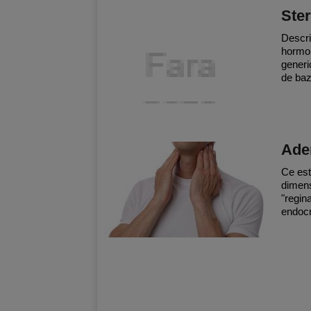
Ster
Descri
hormon
generi
de baz
Ade
Ce est
dimens
"regin
endocr