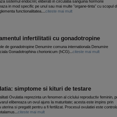
za sistemul endocrin; eliberati in circulatia sanguina hormonii
eaza in mod specific pe unul sau mai multe "organe-tinta" cu scopul 
glementa functionalitatea....
citeste mai mult
amentul infertilitatii cu gonadotropine
e de gonadotropine Denumire comuna internationala Denumire
iala Gonadotrophina chorionicum (hCG)...
citeste mai mult
atia: simptome si kituri de testare
litati Ovulatia reprezinta un fenomen al ciclului reproductiv feminin, p
varul elibereaza un ovul ajuns la maturitate; acesta este impins prin
uterina si pregatit pentru a fi fertilizat. Procesul ovulatiei este control
otalamus...
citeste mai mult