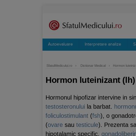
Autoevaluare
Interpretare analize
S
SfatulMedicului.ro
›
Dictionar Medical
›
Hormon luteiniza
Hormon luteinizant (lh)
Hormonul hipofizar intervine in si
testosteronului
la barbat.
hormonul
foliculostimulant
(
fsh
), o gonadotr
(
ovare
sau
testicule
). Prezenta s
hipotalamic specific,
gonadoliberi