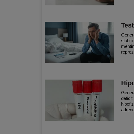
Test
Genera
stabili
mentine
reprez
Hipo
Genera
defici
hipofi
adreno