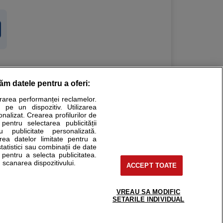
răm datele pentru a oferi:
Stiri medicale
urarea performanței reclamelor.
 pe un dispozitiv. Utilizarea
ucational. Ele nu pot substitui consultul medical direct si
onalizat. Crearea profilurilor de
a consultati fie medicul Dvs., fie unul dintre medicii pe care
 pentru selectarea publicității
u publicitate personalizată.
area datelor limitate pentru a
statistici sau combinații de date
e pentru a selecta publicitatea.
tru pacient
 scanarea dispozitivului.
ACCEPT TOATE
nici si cabinete
ta medic
reaba un medic
VREAU SA MODIFIC
support@sfatulmedicului.ro
SETARILE INDIVIDUAL
eoConsult
0374 109 268
ckmed - programari
dic