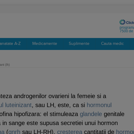
programa
7500 de 
anatate A-Z
Medicamente
Suplimente
Cauta medic
nt (lh)
nteza androgenilor ovarieni la femeie si a
 luteinizant
, sau LH, este, ca si
hormonul
ofina hipofizara: el stimuleaza
glandele
genitale
a in sange este supusa secretiei unui hormon
na
(
gnrh
sau LH-RH).
cresterea
cantitatii de
hormo