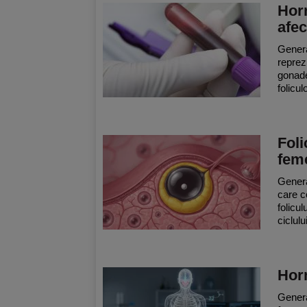
Horm
afec
Genera
reprez
gonade
folicul
Foli
fem
Genera
care c
folicul
ciclulu
Horm
Genera