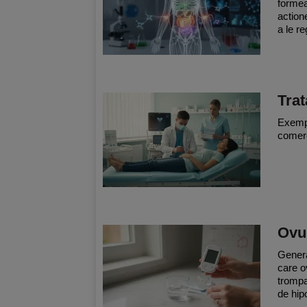
formea
action
a le re
Trat
Exempl
comerc
Ovul
Genera
care o
trompa 
de hip