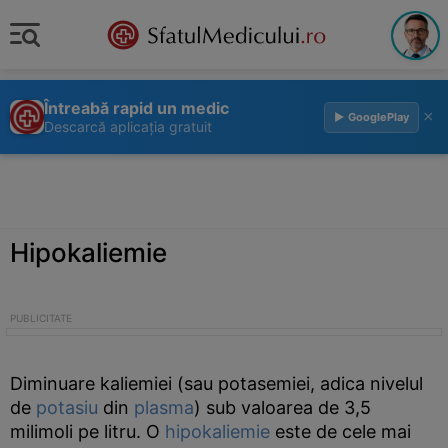
Întreabă rapid un medic
×
▶ GooglePlay
Descarcă aplicația gratuit
Hipokaliemie
Diminuare kaliemiei (sau potasemiei, adica nivelul
de
potasiu
din
plasma
) sub valoarea de 3,5
milimoli pe litru. O
hipokaliemie
este de cele mai