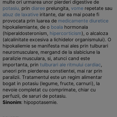
multe ori urmarea unor pierderi digestive de
potasiu,
prin
diaree
prelungita,
vome
repetate sau
abuz de laxative
iritante, dar ea mai poate fi
provocata prin luarea de
medicamente
diuretice
hipokaliemiante, de o
boala
hormonala
(hiperaldosteronism,
hipercorticism
), o alcaloza
(alcalinitate excesiva a lichidelor organismului). O
hipokaliemie se manifesta mai ales prin tulburari
neuromusculare, mergand de la slabiciune la
paralizie musculara, si, atunci cand este
importanta, prin
tulburari ale ritmului cardiac
,
uneori prin pierderea constientei, mai rar prin
paralizii. Tratamentul este un regim alimentar
bogat in potasiu (legume, fructe, carnuri), la
nevoie completat cu comprimate, chiar cu
perfuzii, de saruri de potasiu.
Sinonim
: hipopotasemie.