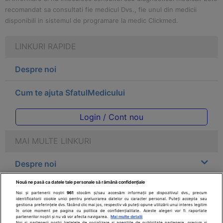
recomandat sa consultati fie medicul Dvs., fie unul din medicii
disponibili in sistemul de programare la medic Clickmed.
LINKURI RAPIDE
Despre noi
Cum te ajuta SfatulMedicului
Login / Cont nou
MAI MULTE LINKURI
Despre noi
Nouă ne pasă ca datele tale personale să rămână confidențiale
Legal
Noi și partenerii noștri
961
stocăm și/sau accesăm informații pe dispozitivul dvs., precum
identificatorii cookie unici pentru prelucrarea datelor cu caracter personal. Puteți accepta sau
gestiona preferințele dvs. făcând clic mai jos, respectiv vă puteți opune utilizării unui interes legitim
Drepturile consumatorului
în orice moment pe pagina cu politica de confidențialitate. Aceste alegeri vor fi raportate
partenerilor noștri și nu vă vor afecta navigarea.
Mai multe detalii
Noi si partenerii nostri (retelele de socializare si agentiile de publicitate partenere, precum si