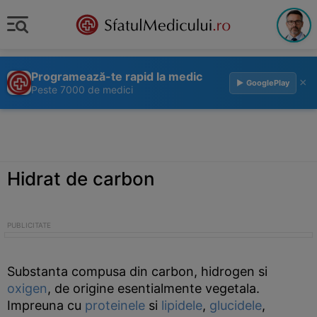
Programează-te rapid la medic
×
▶ GooglePlay
Peste 7000 de medici
Hidrat de carbon
Substanta compusa din carbon, hidrogen si
oxigen
, de origine esentialmente vegetala.
Impreuna cu
proteinele
si
lipidele
,
glucidele
,