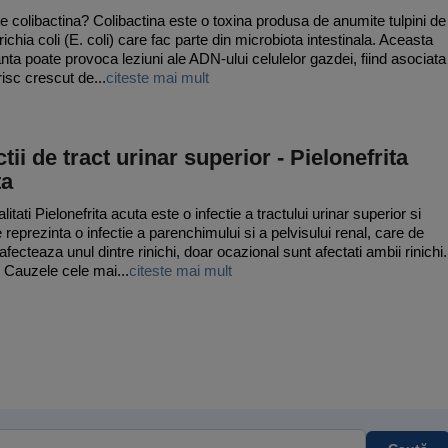
e colibactina? Colibactina este o toxina produsa de anumite tulpini de
ichia coli (E. coli) care fac parte din microbiota intestinala. Aceasta
nta poate provoca leziuni ale ADN-ului celulelor gazdei, fiind asociata
risc crescut de...
citeste mai mult
ctii de tract urinar superior - Pielonefrita
ta
itati Pielonefrita acuta este o infectie a tractului urinar superior si
reprezinta o infectie a parenchimului si a pelvisului renal, care de
afecteaza unul dintre rinichi, doar ocazional sunt afectati ambii rinichi.
Cauzele cele mai...
citeste mai mult