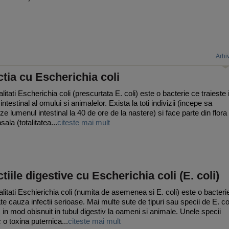
Arhi
ctia cu Escherichia coli
itati Escherichia coli (prescurtata E. coli) este o bacterie ce traieste 
 intestinal al omului si animalelor. Exista la toti indivizii (incepe sa
ze lumenul intestinal la 40 de ore de la nastere) si face parte din flora
ala (totalitatea...
citeste mai mult
ctiile digestive cu Escherichia coli (E. coli)
litati Eschierichia coli (numita de asemenea si E. coli) este o bacteri
te cauza infectii serioase. Mai multe sute de tipuri sau specii de E. co
c in mod obisnuit in tubul digestiv la oameni si animale. Unele specii
 o toxina puternica...
citeste mai mult