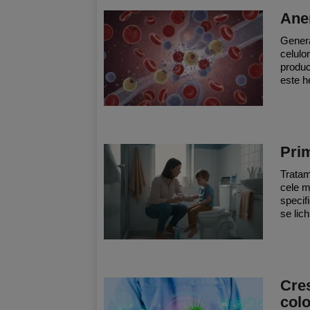
Ane
Genera
celulor
produc
este h
Prim
Tratame
cele m
specif
se lich
Cres
colo