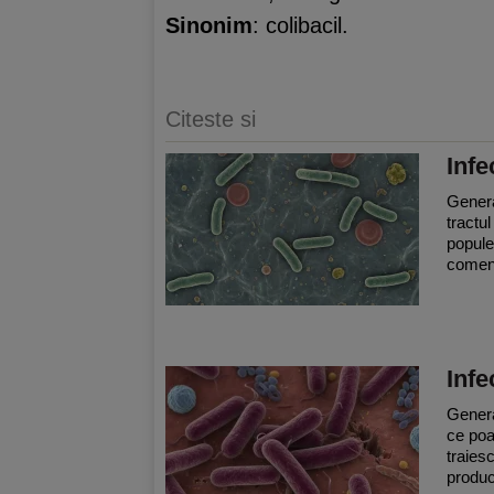
Sinonim
: colibacil.
Citeste si
Infe
General
tractul
popule
comens
Infe
Genera
ce poa
traies
produc