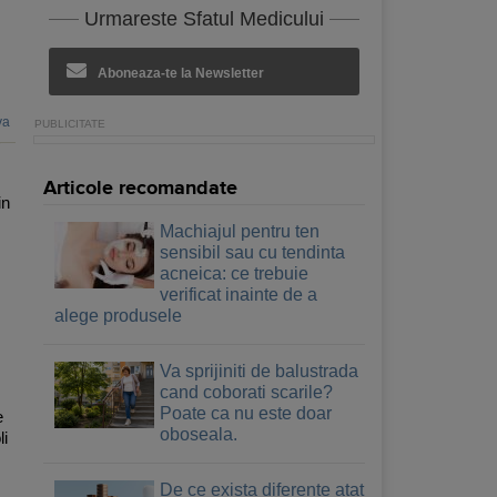
Urmareste Sfatul Medicului
Aboneaza-te la Newsletter
va
Articole recomandate
in
Machiajul pentru ten
sensibil sau cu tendinta
acneica: ce trebuie
verificat inainte de a
alege produsele
Va sprijiniti de balustrada
cand coborati scarile?
Poate ca nu este doar
e
oboseala.
li
De ce exista diferente atat