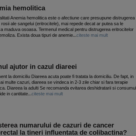
mia hemolitica
litati Anemia hemolitica este o afectiune care presupune distrugerea
 rosii ale sangelui (eritrocitele), mai repede decat ar putea sa le
a maduva osoasa. Termenul medical pentru distrugerea eritrocitelor
emoliza. Exista doua tipuri de anemie...
citeste mai mult
ul ajutor in cazul diareei
nt la domiciliu Diareea acuta poate fi tratata la domiciliu. De fapt, in
ai multe cazuri, diareea se vindeca in 2-3 zile chiar si fara terapie
ica. Diareea la adulti Se recomanda evitarea deshidratarii si consumu
ide in cantitate...
citeste mai mult
terea numarului de cazuri de cancer
rectal la tineri influentata de colibactina?