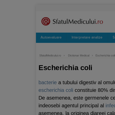
Autoevaluare
Interpretare analize
S
SfatulMedicului.ro
›
Dictionar Medical
›
Escherichia coli
Escherichia coli
bacterie
a tubului digestiv al omu
escherichia coli
constituie 80% din
De asemenea, este germenele cel
indeosebi agentul principal al
infe
asemenea, la originea diareei cal