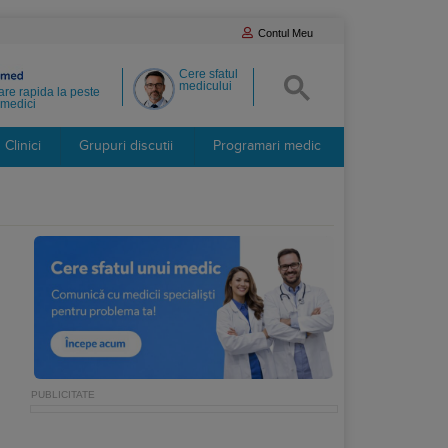
Contul Meu
Cere sfatul
medicului
re rapida la peste
medici
Clinici
Grupuri discutii
Programari medic