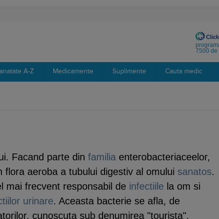
programa
7500 de 
anatate A-Z
Medicamente
Suplimente
Cauta medic
lui. Facand parte din
familia
enterobacteriaceelor,
 flora aeroba a tubului digestiv al omului
sanatos
.
 mai frecvent responsabil de
infectiile
la om si
ctiilor urinare
. Aceasta bacterie se afla, de
atorilor, cunoscuta sub denumirea "tourista".