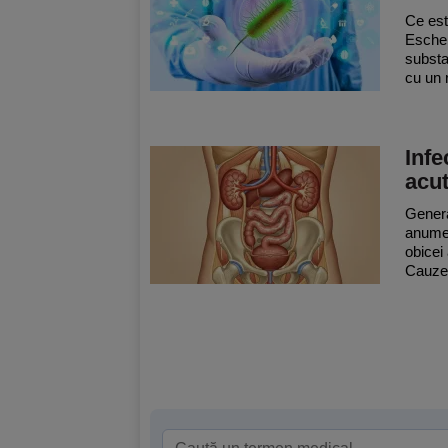
Ce est
Escher
substa
cu un 
Infe
acu
General
anume 
obicei 
Cauze 