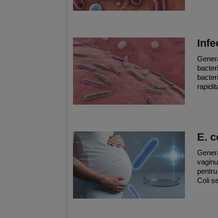
Infe
General
bacteri
bacteri
rapidita
E. c
General
vaginul
pentru
Coli se