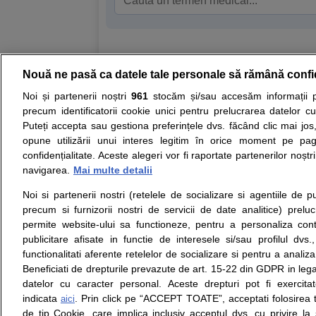
Nouă ne pasă ca datele tale personale să rămână confi
Resurse:
Autoevaluare simptome
Interpre
Noi și partenerii noștri
961
stocăm și/sau accesăm informații pe
precum identificatorii cookie unici pentru prelucrarea datelor c
Opiniile avizate ale medicilor, sfaturile si orice alt
Puteți accepta sau gestiona preferințele dvs. făcând clic mai jos,
nici diagnosticul stabilit in urma investigatiilor si 
opune utilizării unui interes legitim în orice moment pe pag
ii punem la dispozitie pentru programare in sistem
confidențialitate. Aceste alegeri vor fi raportate partenerilor noștr
navigarea.
Mai multe detalii
Despre noi
Legal
Noi si partenerii nostri (retelele de socializare si agentiile de p
Despre noi
Termeni si conditii
precum si furnizorii nostri de servicii de date analitice) prel
Contact
Politica de
permite website-ului sa functioneze, pentru a personaliza conti
Intrebari frecvente
confidentialitate
publicitare afisate in functie de interesele si/sau profilul dvs
Consultanti
Politica de cookie
functionalitati aferente retelelor de socializare si pentru a analiza
medicali
Modifica Setarile Cookie
Beneficiati de drepturile prevazute de art. 15-22 din GDPR in leg
datelor cu caracter personal. Aceste drepturi pot fi exercita
indicata
. Prin click pe “ACCEPT TOATE”, acceptati folosirea t
aici
de tip Cookie, care implica inclusiv acceptul dvs. cu privire l