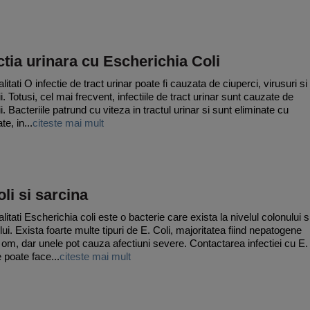
ctia urinara cu Escherichia Coli
itati O infectie de tract urinar poate fi cauzata de ciuperci, virusuri si
i. Totusi, cel mai frecvent, infectiile de tract urinar sunt cauzate de
i. Bacteriile patrund cu viteza in tractul urinar si sunt eliminate cu
te, in...
citeste mai mult
oli si sarcina
itati Escherichia coli este o bacterie care exista la nivelul colonului s
ui. Exista foarte multe tipuri de E. Coli, majoritatea fiind nepatogene
 om, dar unele pot cauza afectiuni severe. Contactarea infectiei cu E.
 poate face...
citeste mai mult