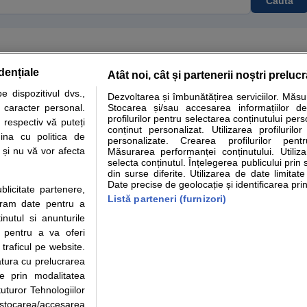
Caută
dențiale
Atât noi, cât și partenerii noștri preluc
tare analize
Specialitati medicale
Boli si afectiuni
Calculatoare
 dispozitivul dvs.,
Dezvoltarea și îmbunătățirea serviciilor. Măs
u caracter personal.
Stocarea și/sau accesarea informațiilor de
e informatii despre sanatate disponibile pe sfatulmedicului.ro au scop informativ si ed
profilurilor pentru selectarea conținutului pers
 respectiv vă puteți
analizelor medicale. Va sfatuim, ca pe langa informatia primita pe sfatulmedicului.ro s
conținut personalizat. Utilizarea profilurilor
ina cu politica de
personalizate. Crearea profilurilor pentr
ul de programari la medic Clickmed.
i și nu vă vor afecta
Măsurarea performanței conținutului. Utiliz
selecta conținutul. Înțelegerea publicului prin 
din surse diferite. Utilizarea de date limitat
Drepturile consumatorului
Parteneri
Pen
Date precise de geolocație și identificarea prin
ublicitate partenere,
Protectia consumatorilor -
Inscriere clinica
Cli
Listă parteneri (furnizori)
ucram date pentru a
ANPC
Creaza cont medic
Cau
nutul si anunturile
Solutionarea Alternativa a
Int
., pentru a va oferi
Litigiilor
Vid
 traficul pe website.
Parte din Grupul
Info consumator: 0800.080.999
Cli
atura cu prelucrarea
Formulare europene - CNAS
me
te prin modalitatea
Ministerul Sanatatii - ANMDM
uturor Tehnologiilor
a stocarea/accesarea