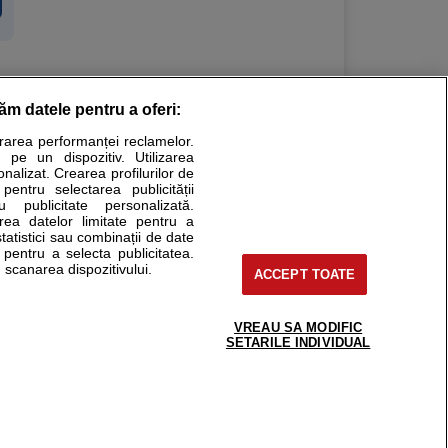
răm datele pentru a oferi:
Stiri medicale
urarea performanței reclamelor.
 pe un dispozitiv. Utilizarea
ucational. Ele nu pot substitui consultul medical direct si
onalizat. Crearea profilurilor de
a consultati fie medicul Dvs., fie unul dintre medicii pe care
 pentru selectarea publicității
u publicitate personalizată.
area datelor limitate pentru a
statistici sau combinații de date
e pentru a selecta publicitatea.
tru pacient
 scanarea dispozitivului.
ACCEPT TOATE
nici si cabinete
ta medic
reaba un medic
VREAU SA MODIFIC
support@sfatulmedicului.ro
SETARILE INDIVIDUAL
eoConsult
0374 109 268
ckmed - programari
dic