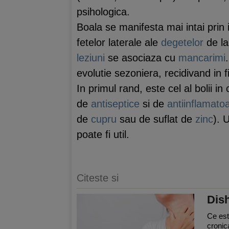
psihologica.
Boala se manifesta mai intai prin 
fetelor laterale ale
degetelor
de l
leziuni
se asociaza cu
mancarimi
evolutie sezoniera, recidivand in 
In primul rand, este cel al bolii 
de
antiseptice
si de
antiinflamato
de
cupru
sau de suflat de
zinc
). 
poate fi util.
Citeste si
Dis
Ce est
cronic