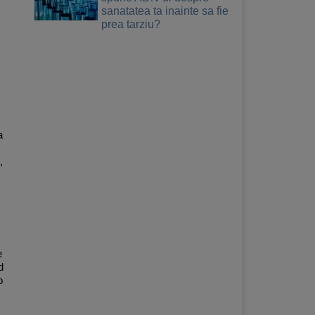
sanatatea ta inainte sa fie
prea tarziu?
a
,
e
d
o