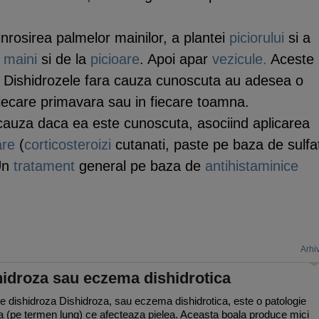
inrosirea palmelor mainilor, a plantei
piciorului
si a
a
maini
si de la
picioare
. Apoi apar
vezicule.
Aceste
. Dishidrozele fara cauza cunoscuta au adesea o
fiecare primavara sau in fiecare toamna.
in cauza daca ea este cunoscuta, asociind aplicarea
are
(
corticosteroizi
cutanati, paste pe baza de sulfa
Un
tratament
general pe baza de
antihistaminice
Arhi
hidroza sau eczema dishidrotica
e dishidroza Dishidroza, sau eczema dishidrotica, este o patologie
a (pe termen lung) ce afecteaza pielea. Aceasta boala produce mici