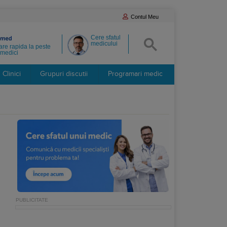
Contul Meu
Cere sfatul
medicului
re rapida la peste
medici
Clinici
Grupuri discutii
Programari medic