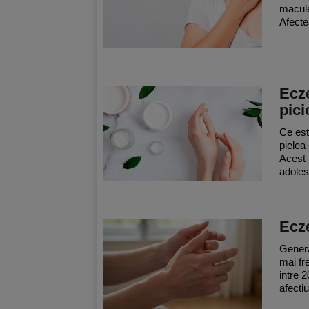
macule
Afecte
Ecze
pici
Ce est
pielea
Acest t
adolesc
Ecz
Genera
mai fr
intre 
afectiu