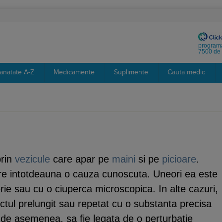
programa
7500 de 
anatate A-Z
Medicamente
Suplimente
Cauta medic
prin
vezicule
care apar pe
maini
si pe
picioare
.
are intotdeauna o cauza cunoscuta. Uneori ea este
erie sau cu o ciuperca microscopica. In alte cazuri,
ctul prelungit sau repetat cu o substanta precisa
 de asemenea, sa fie legata de o perturbatie