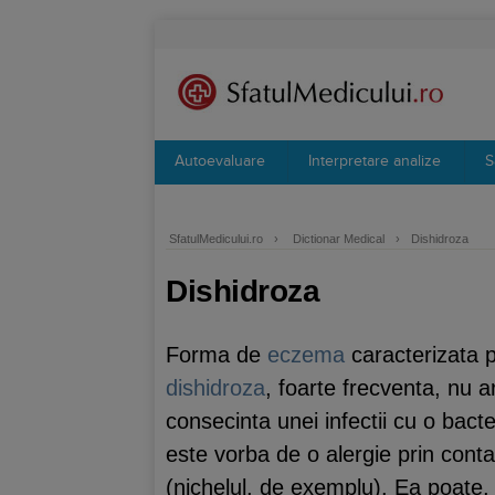
Autoevaluare
Interpretare analize
S
SfatulMedicului.ro
›
Dictionar Medical
›
Dishidroza
Dishidroza
Forma de
eczema
caracterizata 
dishidroza
, foarte frecventa, nu 
consecinta unei infectii cu o bact
este vorba de o alergie prin conta
(nichelul, de exemplu). Ea poate,