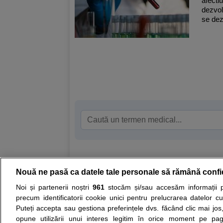
afecti
dezvol
se dezv
Nouă ne pasă ca datele tale personale să rămână confi
Resurse:
Autoevaluare simptome
Interpre
Noi și partenerii noștri
961
stocăm și/sau accesăm informații pe
precum identificatorii cookie unici pentru prelucrarea datelor c
Opiniile avizate ale medicilor, sfaturile si orice alt
Puteți accepta sau gestiona preferințele dvs. făcând clic mai jos,
nici diagnosticul stabilit in urma investigatiilor si 
opune utilizării unui interes legitim în orice moment pe pag
ii punem la dispozitie pentru programare in sistem