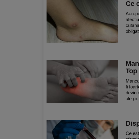
Ce 
Acropu
afectiu
cutana
obligat
Manc
Top
Mancar
fi foa
devin 
ale pic
Dis
Ce est