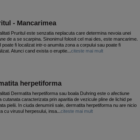
itul - Mancarimea
litati Pruritul este senzatia neplacuta care determina nevoia unei
ne de a se scarpina. Sinonimul folosit cel mai des, este mancarime.
l poate fi localizat intr-o anumita zona a corpului sau poate fi
izat. Atunci cand exista o eruptie...
citeste mai mult
matita herpetiforma
litati Dermatita herpetiforma sau boala Duhring este o afectiune
a cutanata caracterizata prin aparitia de vezicule pline de lichid pe
ata pielii. In ciuda denumirii sale, dermatita herpetiforma nu are nicio
a cu virusul herpesului, insa...
citeste mai mult