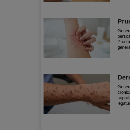
Prur
Genera
persoa
Pruritu
general
Der
Genera
cronic
supraf
legatur