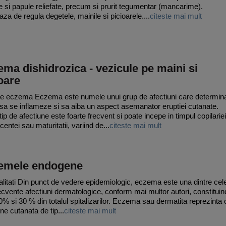
 si papule reliefate, precum si prurit tegumentar (mancarime).
aza de regula degetele, mainile si picioarele....
citeste mai mult
ma dishidrozica - vezicule pe maini si
oare
e eczema Eczema este numele unui grup de afectiuni care determin
 sa se inflameze si sa aiba un aspect asemanator eruptiei cutanate.
ip de afectiune este foarte frecvent si poate incepe in timpul copilariei
entei sau maturitatii, variind de...
citeste mai mult
emele endogene
litati Din punct de vedere epidemiologic, eczema este una dintre cel
ecvente afectiuni dermatologice, conform mai multor autori, constituin
20% si 30 % din totalul spitalizarilor. Eczema sau dermatita reprezinta 
ne cutanata de tip...
citeste mai mult