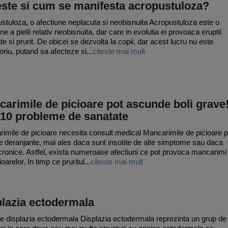
este si cum se manifesta acropustuloza?
stuloza, o afectiune neplacuta si neobisnuita Acropustuloza este o
ne a pielii relativ neobisnuita, dar care in evolutia ei provoaca eruptii
te si prurit. De obicei se dezvolta la copii, dar acest lucru nu este
oriu, putand sa afecteze si...
citeste mai mult
arimile de picioare pot ascunde boli grave
 10 probleme de sanatate
imile de picioare necesita consult medical Mancarimile de picioare p
rte deranjante, mai ales daca sunt insotite de alte simptome sau daca
cronice. Astfel, exista numeroase afectiuni ce pot provoca mancarimi
ioarelor. In timp ce pruritul...
citeste mai mult
plazia ectodermala
e displazia ectodermala Displazia ectodermala reprezinta un grup de