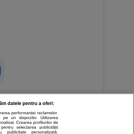
răm datele pentru a oferi:
Stiri medicale
urarea performanței reclamelor.
 pe un dispozitiv. Utilizarea
ucational. Ele nu pot substitui consultul medical direct si
onalizat. Crearea profilurilor de
a consultati fie medicul Dvs., fie unul dintre medicii pe care
 pentru selectarea publicității
u publicitate personalizată.