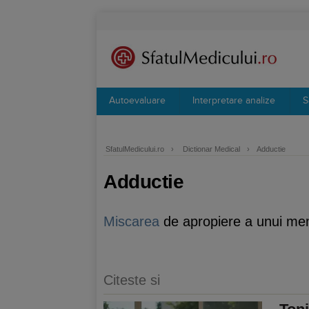
Autoevaluare
Interpretare analize
S
SfatulMedicului.ro
›
Dictionar Medical
›
Adductie
Adductie
Miscarea
de apropiere a unui m
Citeste si