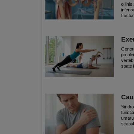
o linie
inferi
fractur
Exer
Genera
proble
verteb
spate 
Cauz
Sindro
functi
umarulu
scapul