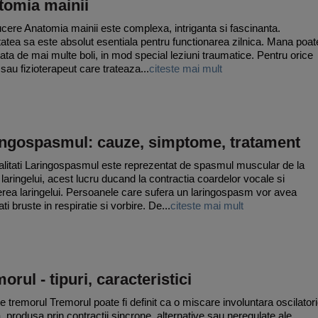
tomia mainii
ucere Anatomia mainii este complexa, intriganta si fascinanta.
itatea sa este absolut esentiala pentru functionarea zilnica. Mana poat
ctata de mai multe boli, in mod special leziuni traumatice. Pentru orice
sau fizioterapeut care trateaza...
citeste mai mult
ingospasmul: cauze, simptome, tratament
litati Laringospasmul este reprezentat de spasmul muscular de la
l laringelui, acest lucru ducand la contractia coardelor vocale si
erea laringelui. Persoanele care sufera un laringospasm vor avea
tati bruste in respiratie si vorbire. De...
citeste mai mult
orul - tipuri, caracteristici
e tremorul Tremorul poate fi definit ca o miscare involuntara oscilatori
a, produsa prin contractii sincrone, alternative sau neregulate ale