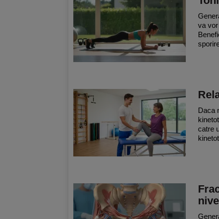
Toni
Genera
va vor
Benefic
sporire
Rela
Daca n
kineto
catre 
kineto
Frac
nive
General