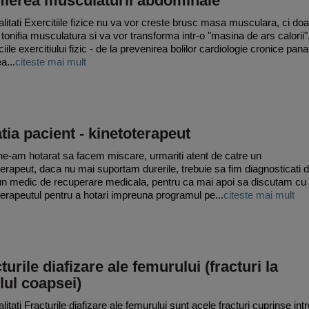
fierea musculaturii abdominale
litati Exercitiile fizice nu va vor creste brusc masa musculara, ci doa
 tonifia musculatura si va vor transforma intr-o "masina de ars calorii"
iile exercitiului fizic - de la prevenirea bolilor cardiologie cronice pana
a...
citeste mai mult
tia pacient - kinetoterapeut
e-am hotarat sa facem miscare, urmariti atent de catre un
terapeut, daca nu mai suportam durerile, trebuie sa fim diagnosticati 
un medic de recuperare medicala, pentru ca mai apoi sa discutam cu
terapeutul pentru a hotari impreuna programul pe...
citeste mai mult
turile diafizare ale femurului (fracturi la
lul coapsei)
itati Fracturile diafizare ale femurului sunt acele fracturi cuprinse intr