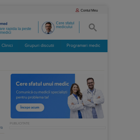
Contul Meu
Cere sfatul
medicului
re rapida la peste
medici
Clinici
Grupuri discutii
Programari medic
va