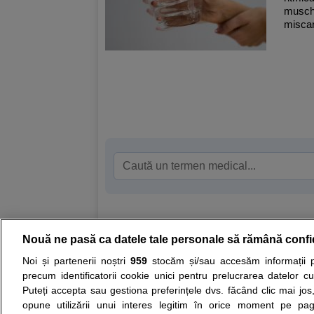
muschi
miscari
Nouă ne pasă ca datele tale personale să rămână confi
Resurse:
Autoevaluare simptome
Interpre
Noi și partenerii noștri
959
stocăm și/sau accesăm informații pe
precum identificatorii cookie unici pentru prelucrarea datelor c
Opiniile avizate ale medicilor, sfaturile si orice alt
Puteți accepta sau gestiona preferințele dvs. făcând clic mai jos,
nici diagnosticul stabilit in urma investigatiilor si 
opune utilizării unui interes legitim în orice moment pe pag
ii punem la dispozitie pentru programare in sistem