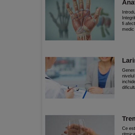
Ana
Introd
Integr
fi afe
medic 
Lar
Genera
nivelu
inchid
dificul
Trem
Ce est
ritmic