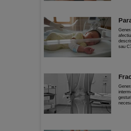
Para
General
afectiu
descri
sau C7
Frac
Genera
interm
gestur
necesa