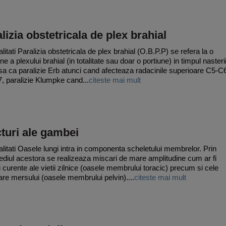
lizia obstetricala de plex brahial
itati Paralizia obstetricala de plex brahial (O.B.P.P) se refera la o
ne a plexului brahial (in totalitate sau doar o portiune) in timpul nasterii
sa ca paralizie Erb atunci cand afecteaza radacinile superioare C5-C
, paralizie Klumpke cand...
citeste mai mult
turi ale gambei
litati Oasele lungi intra in componenta scheletului membrelor. Prin
ediul acestora se realizeaza miscari de mare amplitudine cum ar fi
i curente ale vietii zilnice (oasele membrului toracic) precum si cele
re mersului (oasele membrului pelvin)....
citeste mai mult