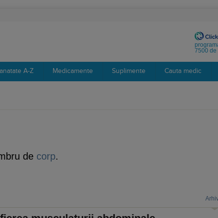
programa
7500 de 
anatate A-Z
Medicamente
Suplimente
Cauta medic
embru de
corp
.
Arhi