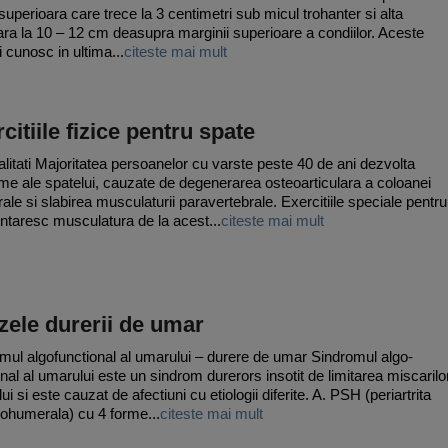
 superioara care trece la 3 centimetri sub micul trohanter si alta
oara la 10 – 12 cm deasupra marginii superioare a condiilor. Aceste
i cunosc in ultima...
citeste mai mult
citiile fizice pentru spate
litati Majoritatea persoanelor cu varste peste 40 de ani dezvolta
me ale spatelui, cauzate de degenerarea osteoarticulara a coloanei
rale si slabirea musculaturii paravertebrale. Exercitiile speciale pentru
intaresc musculatura de la acest...
citeste mai mult
ele durerii de umar
mul algofunctional al umarului – durere de umar Sindromul algo-
onal al umarului este un sindrom durerors insotit de limitarea miscarilo
i si este cauzat de afectiuni cu etiologii diferite. A. PSH (periartrita
ohumerala) cu 4 forme...
citeste mai mult