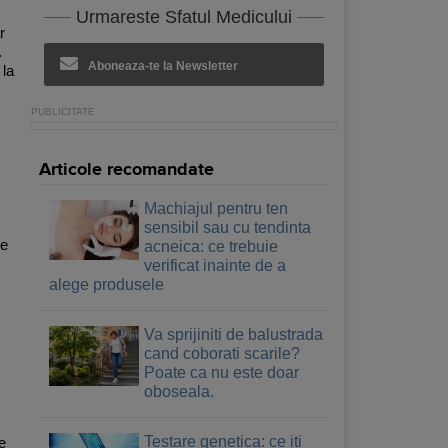
Urmareste Sfatul Medicului
r
.
Aboneaza-te la Newsletter
 la
Articole recomandate
Machiajul pentru ten
sensibil sau cu tendinta
de
acneica: ce trebuie
verificat inainte de a
alege produsele
Va sprijiniti de balustrada
cand coborati scarile?
Poate ca nu este doar
oboseala.
Testare genetica: ce iti
e