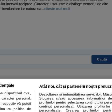
lor inervati reciproc. Caracterul sau ritmic distinge tremorul de alte
 involuntare iar natura sa...
citeste mai mult
Caută
dențiale
Atât noi, cât și partenerii noștri preluc
tare analize
Specialitati medicale
Boli si afectiuni
Calculatoare
 dispozitivul dvs.,
Dezvoltarea și îmbunătățirea serviciilor. Măs
u caracter personal.
Stocarea și/sau accesarea informațiilor de
e informatii despre sanatate disponibile pe sfatulmedicului.ro au scop informativ si ed
profilurilor pentru selectarea conținutului pers
 respectiv vă puteți
analizelor medicale. Va sfatuim, ca pe langa informatia primita pe sfatulmedicului.ro s
conținut personalizat. Utilizarea profilurilor
ina cu politica de
personalizate. Crearea profilurilor pentr
ul de programari la medic Clickmed.