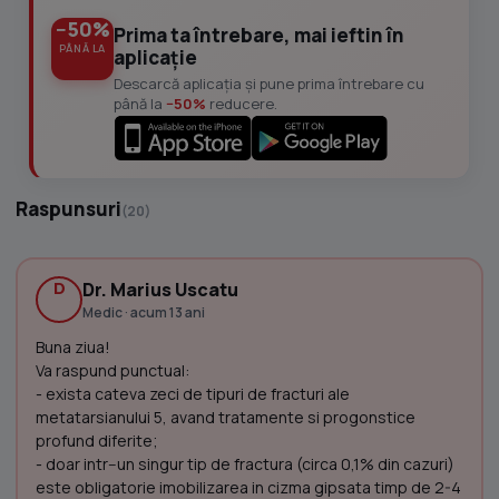
−50%
Prima ta întrebare, mai ieftin în
PÂNĂ LA
aplicație
Descarcă aplicația și pune prima întrebare cu
până la
−50%
reducere.
Raspunsuri
(20)
D
Dr. Marius Uscatu
Medic · acum 13 ani
Buna ziua!
Va raspund punctual:
- exista cateva zeci de tipuri de fracturi ale
metatarsianului 5, avand tratamente si progonstice
profund diferite;
- doar intr--un singur tip de fractura (circa 0,1% din cazuri)
este obligatorie imobilizarea in cizma gipsata timp de 2-4