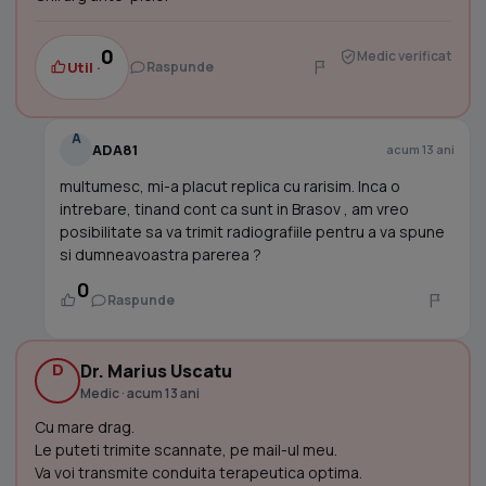
0
Medic verificat
Util ·
Raspunde
A
ADA81
acum 13 ani
multumesc, mi-a placut replica cu rarisim. Inca o
intrebare, tinand cont ca sunt in Brasov , am vreo
posibilitate sa va trimit radiografiile pentru a va spune
si dumneavoastra parerea ?
0
Raspunde
D
Dr. Marius Uscatu
Medic · acum 13 ani
Cu mare drag.
Le puteti trimite scannate, pe mail-ul meu.
Va voi transmite conduita terapeutica optima.