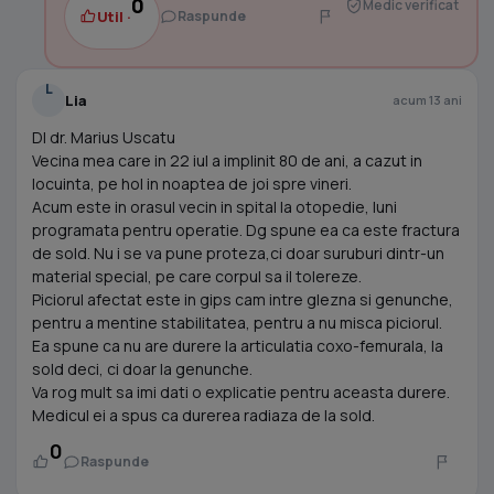
0
Medic verificat
Util ·
Raspunde
L
Lia
acum 13 ani
Dl dr. Marius Uscatu
Vecina mea care in 22 iul a implinit 80 de ani, a cazut in
locuinta, pe hol in noaptea de joi spre vineri.
Acum este in orasul vecin in spital la otopedie, luni
programata pentru operatie. Dg spune ea ca este fractura
de sold. Nu i se va pune proteza,ci doar suruburi dintr-un
material special, pe care corpul sa il tolereze.
Piciorul afectat este in gips cam intre glezna si genunche,
pentru a mentine stabilitatea, pentru a nu misca piciorul.
Ea spune ca nu are durere la articulatia coxo-femurala, la
sold deci, ci doar la genunche.
Va rog mult sa imi dati o explicatie pentru aceasta durere.
Medicul ei a spus ca durerea radiaza de la sold.
0
Raspunde