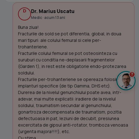
D
Dr. Marius Uscatu
Medic · acum 13 ani
Buna ziua!
Fracturile de sold se pot diferentia, global, in doua
mari tipuri: ale colului femural si cele per-
trohanteriene.
Fracturile colului femural se pot osteosinteza cu
suruburi cu conditia ne-deplasarii fragmentelor
(Garden 1), in rest este obligatorie endo-protezarea
soldului.
?
Fracturile per-trohanteriene se opereaza folosind
implanturi specifice (de tip Gamma, DHS etc).
Durerea de la nivelul genunchiului poate avea, intr-
adevar, mai multe explicatii: iradiere de la nivelul
soldului, traumatism secundar al genunchiului,
gonartroza decompensata de traumatism, pozitia
defectuoasa in pat, leziuni de decubit, presiunea
excercitata de gipsul anti-rotator, tromboza venoasa
(urgenta majora!!!!), etc.
Cu stima,