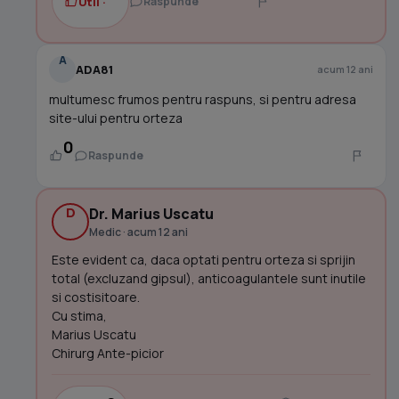
Util ·
Raspunde
A
ADA81
acum 12 ani
multumesc frumos pentru raspuns, si pentru adresa
site-ului pentru orteza
0
Raspunde
D
Dr. Marius Uscatu
Medic · acum 12 ani
Este evident ca, daca optati pentru orteza si sprijin
total (excluzand gipsul), anticoagulantele sunt inutile
si costisitoare.
Cu stima,
Marius Uscatu
Chirurg Ante-picior