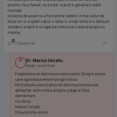
excesiv. Nu a fumat, nu a baut, a avut in general o viata
normala.
Aceasta de acum nu a fost prima cadere. A mai cazut de
doua ori i s-a spart capul, o data i s-a rupt mina si o data pe
strada s-a oprit si a rugat pe cineva sa o aduca acasa cu
masina.
0
Raspunde
D
Dr. Marius Uscatu
Medic · acum 13 ani
Fragilitatea se datoreaza celor peste 30 kg in exces,
care agraveaza enorm prognosticul.
Intotdeauna obezitatea se datoreaza excesului
alimentar, este vorba despre o lege a fizicii
elementare.
Cu stima,
Marius Uscatu
Chirurg Ante-picior