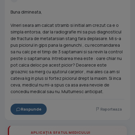
Buna dimineata,
Vineri seara am calcat stramb si initial am crezut ca e o
simpla entorsa, dar la radiografie mi sa pus diagnosticul
de fractura de metatarsian stang fara deplasare. Mi s-a
pus piciorul in gips pana la genunchi , cu recomandarea
sa nu calc pe el timp de 3 saptamani si sa revin la control
peste o saptamana. Intrebarea mea este : oare chiar nu
pot calca deloc pe acest picior? Deoarece este
groaznic sa merg cu ajutorul carjelor , mai ales ca am si
cateva kg in plus si fortez piciorul drept la maxim. Si inca
ceva, medicul nu mi-a spus ca asa avea nevoie de
concediu medical sau nu. Multumesc anticipat.
Raspunde
Raporteaza
APLICAȚIA SFATUL MEDICULUI