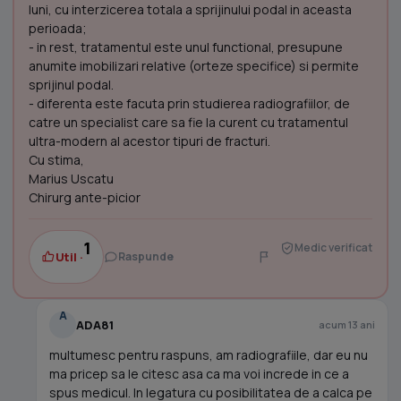
luni, cu interzicerea totala a sprijinului podal in aceasta
perioada;
- in rest, tratamentul este unul functional, presupune
anumite imobilizari relative (orteze specifice) si permite
sprijinul podal.
- diferenta este facuta prin studierea radiografiilor, de
catre un specialist care sa fie la curent cu tratamentul
ultra-modern al acestor tipuri de fracturi.
Cu stima,
Marius Uscatu
Chirurg ante-picior
1
Medic verificat
Util ·
Raspunde
A
ADA81
acum 13 ani
multumesc pentru raspuns, am radiografiile, dar eu nu
ma pricep sa le citesc asa ca ma voi increde in ce a
spus medicul. In legatura cu posibilitatea de a calca pe