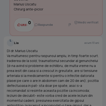
Marius Uscatu
Chirurg ante-picior
0
Medic verificat
Util ·
Raspunde
L
Lia
acum 13 ani
Dl dr. Marius Uscatu
Va multumesc pentru raspunsul amplu, in timp foarte scurt.
Iradierea de la sold; traumatismul secundar al genunchelui
(d-na avind si probleme de echilibru, de multa vreme nu a
prea iesit din casa si a crescut in greutate, are si tensiune
arteriala si ia medicamente si pentru o infectie datorata
plasei pe care o are in abdomen cam de 20 de ani); pozitia
defectuoasa in pat- sta doar pe spate, asa i s-a
recomandat si resimte aceasta pozitie ca incomoda;
leziuni de decubit- este vorba cred de acele leziuni din
momentul caderii; presiunea exercitata de gipsul
antirotitor- la inceput a incomodat-o tare gipsul, dar a