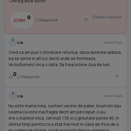
Chirurg ante-picior
0
Medic verificat
Util ·
Raspunde
L
Lia
acum 13 ani
Cred ca am pus o intrebare retorica, daca durerea radiaza,
ea se simte in alt loc decit unde se formeaza.
Va multumesc inca o data. Sa treaca bine ziua de luni.
0
Raspunde
L
Lia
acum 13 ani
Nu este mama mea, suntem vecine de palier. Acum imi dau
seama ca este mai fragila decit am perceput-o eu.
Are o inatime mica, cel mult 1,55 si o greutate peste 80. In
ultimul timp pentru ca a stat mai mult in casa de frica de a
nu cadea pe strada, a luat proportii desi nu maninca