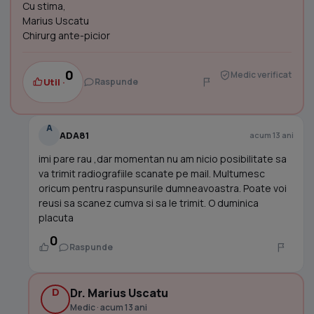
Cu stima,
Marius Uscatu
Chirurg ante-picior
0
Medic verificat
Util ·
Raspunde
A
ADA81
acum 13 ani
imi pare rau ,dar momentan nu am nicio posibilitate sa
va trimit radiografiile scanate pe mail. Multumesc
oricum pentru raspunsurile dumneavoastra. Poate voi
reusi sa scanez cumva si sa le trimit. O duminica
placuta
0
Raspunde
D
Dr. Marius Uscatu
Medic · acum 13 ani