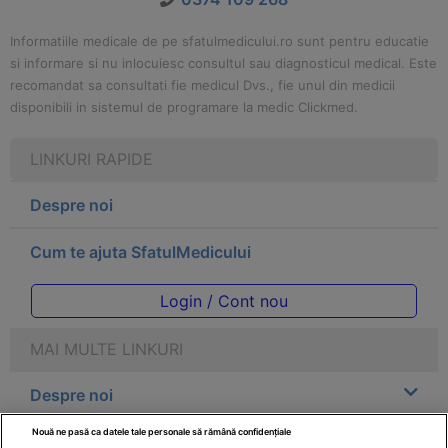
Informatiile medicale de pe sfatulmedicului.ro sunt pentru educatie
si informare si nu inlocuiesc consultul sau diagnosticul medical. Este
recomandat sa consultati fie medicul Dvs., fie unul din medicii
disponibili in sistemul de programare la medic Clickmed.
LINKURI RAPIDE
Despre noi
Cum te ajuta SfatulMedicului
Login / Cont nou
MAI MULTE LINKURI
Despre noi
Nouă ne pasă ca datele tale personale să rămână confidențiale
Legal