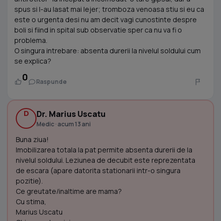
spus si l-au lasat mai lejer; tromboza venoasa stiu si eu ca
este o urgenta desi nu am decit vagi cunostinte despre
boli si fiind in spital sub observatie sper ca nu va fi o
problema.
O singura intrebare: absenta durerii la nivelul soldului cum
se explica?
0
Raspunde
D
Dr. Marius Uscatu
Medic · acum 13 ani
Buna ziua!
Imobilizarea totala la pat permite absenta durerii de la
nivelul soldului. Leziunea de decubit este reprezentata
de escara (apare datorita stationarii intr-o singura
pozitie).
Ce greutate/inaltime are mama?
Cu stima,
Marius Uscatu