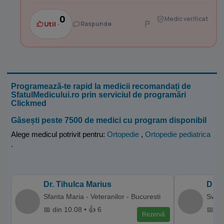
0
Medic verificat
Util ·
Raspunde
Programează-te rapid la medicii recomandați de
SfatulMedicului.ro prin serviciul de programări
Clickmed
Găsești peste 7500 de medici cu program disponibil
Alege medicul potrivit pentru:
Ortopedie
,
Ortopedie pediatrica
.
Dr. Tihulca Marius
Dr. 
Sfanta Maria - Veteranilor - Bucuresti
Swiss
📅 din 10.08 • 👍 6
📅 di
Rezervă