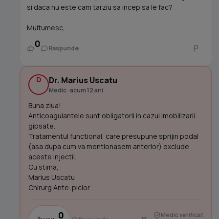
si daca nu este cam tarziu sa incep sa le fac?
Multumesc,
0
Raspunde
D
Dr. Marius Uscatu
Medic · acum 12 ani
Buna ziua!
Anticoagulantele sunt obligatorii in cazul imobilizarii
gipsate.
Tratamentul functional, care presupune sprijin podal
(asa dupa cum va mentionasem anterior) exclude
aceste injectii.
Cu stima,
Marius Uscatu
Chirurg Ante-picior
0
Medic verificat