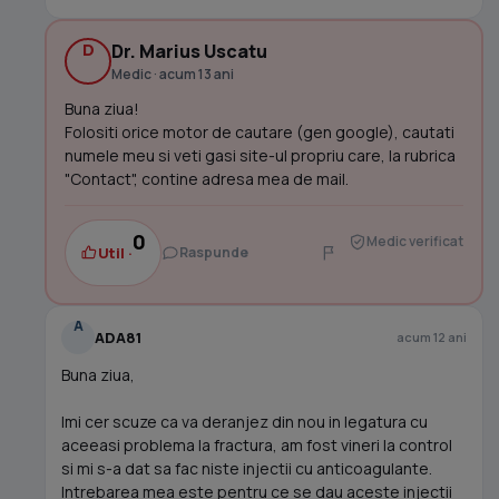
D
Dr. Marius Uscatu
Medic · acum 13 ani
Buna ziua!
Folositi orice motor de cautare (gen google), cautati
numele meu si veti gasi site-ul propriu care, la rubrica
"Contact", contine adresa mea de mail.
0
Medic verificat
Util ·
Raspunde
A
ADA81
acum 12 ani
Buna ziua,
Imi cer scuze ca va deranjez din nou in legatura cu
aceeasi problema la fractura, am fost vineri la control
si mi s-a dat sa fac niste injectii cu anticoagulante.
Intrebarea mea este pentru ce se dau aceste injectii