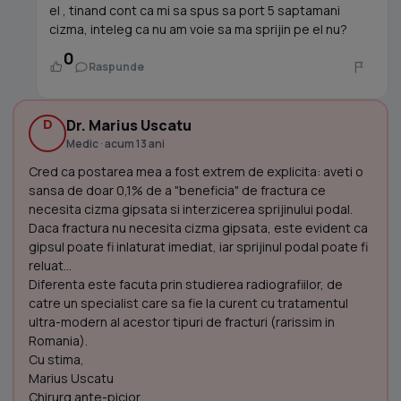
el , tinand cont ca mi sa spus sa port 5 saptamani
cizma, inteleg ca nu am voie sa ma sprijin pe el nu?
0
Raspunde
D
Dr. Marius Uscatu
Medic · acum 13 ani
Cred ca postarea mea a fost extrem de explicita: aveti o
sansa de doar 0,1% de a "beneficia" de fractura ce
necesita cizma gipsata si interzicerea sprijinului podal.
Daca fractura nu necesita cizma gipsata, este evident ca
gipsul poate fi inlaturat imediat, iar sprijinul podal poate fi
reluat...
Diferenta este facuta prin studierea radiografiilor, de
catre un specialist care sa fie la curent cu tratamentul
ultra-modern al acestor tipuri de fracturi (rarissim in
Romania).
Cu stima,
Marius Uscatu
Chirurg ante-picior