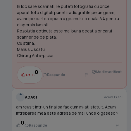
In loc sa le scannati, le puteti fotografia cu orice
aparat foto digital: puneti radiografiile pe un geam,
avand pe partea opusa a geamului o coala A4 pentru
dispersia luminii.
Rezolutia obtinuta este mai buna decat a oricarui
scanner de pe piata.
Cu stima,
Marius Uscatu
Chirurg Ante-picior
0
Medic verificat
Util ·
Raspunde
A
ADA81
acum 13 ani
am reusit intr-un final sa fac cum m-ati sfatuit. Acum
intrebarea mea este adresa de mail unde o gasesc ?
0
Raspunde