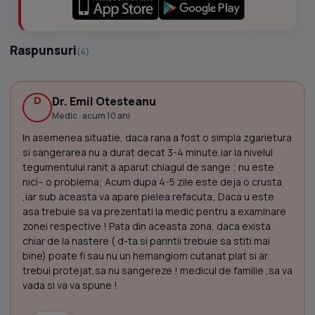
Raspunsuri
(4)
D
Dr. Emil Otesteanu
Medic · acum 10 ani
In asemenea situatie, daca rana a fost o simpla zgarietura
si sangerarea nu a durat decat 3-4 minute,iar la nivelul
tegumentului ranit a aparut chiagul de sange ; nu este
nici-- o problema; Acum dupa 4-5 zile este deja o crusta
,iar sub aceasta va apare pielea refacuta; Daca u este
asa trebuie sa va prezentati la medic pentru a examinare
zonei respective ! Pata din aceasta zona, daca exista
chiar de la nastere ( d-ta si parintii trebuie sa stiti mai
bine) poate fi sau nu un hemangiom cutanat plat si ar
trebui protejat,sa nu sangereze ! medicul de familie ,sa va
vada si va va spune !