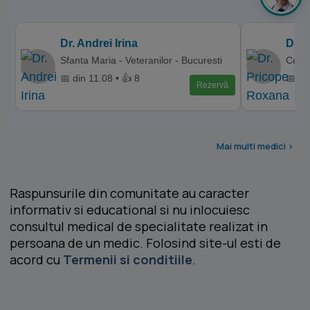
Dr. Andrei Irina
Dr. 
Sfanta Maria - Veteranilor - Bucuresti
Centr
📅 din 11.08 • 👍 8
📅 di
Rezervă
Mai multi medici >
Raspunsurile din comunitate au caracter
informativ si educational si nu inlocuiesc
consultul medical de specialitate realizat in
persoana de un medic. Folosind site-ul esti de
acord cu
Termenii si conditiile
.