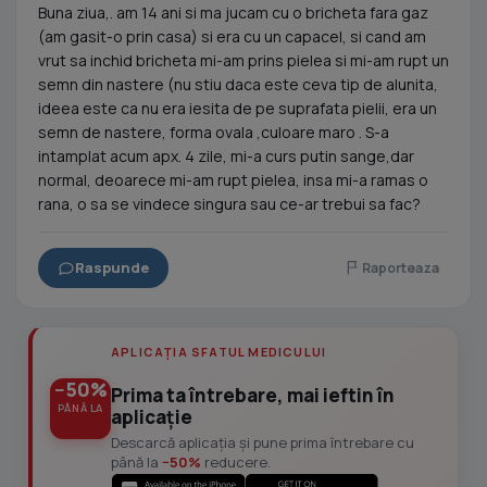
Buna ziua,. am 14 ani si ma jucam cu o bricheta fara gaz
(am gasit-o prin casa) si era cu un capacel, si cand am
vrut sa inchid bricheta mi-am prins pielea si mi-am rupt un
semn din nastere (nu stiu daca este ceva tip de alunita,
ideea este ca nu era iesita de pe suprafata pielii, era un
semn de nastere, forma ovala ,culoare maro . S-a
intamplat acum apx. 4 zile, mi-a curs putin sange,dar
normal, deoarece mi-am rupt pielea, insa mi-a ramas o
rana, o sa se vindece singura sau ce-ar trebui sa fac?
Raspunde
Raporteaza
APLICAȚIA SFATUL MEDICULUI
−50%
Prima ta întrebare, mai ieftin în
PÂNĂ LA
aplicație
Descarcă aplicația și pune prima întrebare cu
până la
−50%
reducere.