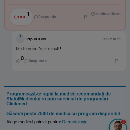
1
Medic verificat
Util ·
Raspunde
T
TripleDrew
acum 10 ani
Multumesc foarte mult!
0
Raspunde
Programează-te rapid la medicii recomandați de
SfatulMedicului.ro prin serviciul de programări
Clickmed
Găsești peste 7500 de medici cu program disponibil
Alege medicul potrivit pentru:
Dermatologie
.
?