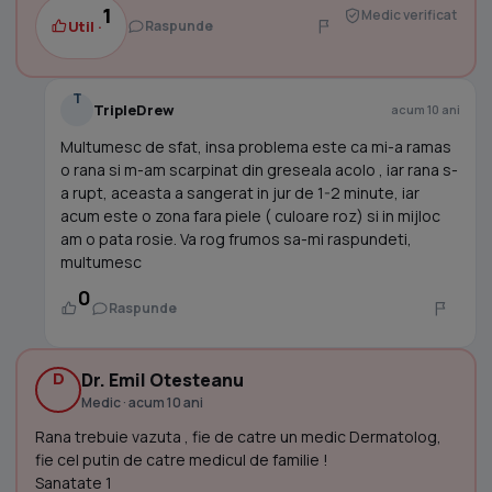
1
Medic verificat
Util ·
Raspunde
T
TripleDrew
acum 10 ani
Multumesc de sfat, insa problema este ca mi-a ramas
o rana si m-am scarpinat din greseala acolo , iar rana s-
a rupt, aceasta a sangerat in jur de 1-2 minute, iar
acum este o zona fara piele ( culoare roz) si in mijloc
am o pata rosie. Va rog frumos sa-mi raspundeti,
multumesc
0
Raspunde
D
Dr. Emil Otesteanu
Medic · acum 10 ani
Rana trebuie vazuta , fie de catre un medic Dermatolog,
fie cel putin de catre medicul de familie !
Sanatate 1