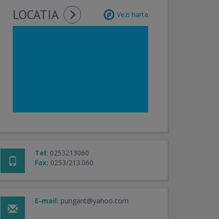
LOCATIA
Vezi harta
Tel:
0253213060
Fax:
0253/213.060
E-mail:
pungant@yahoo.com