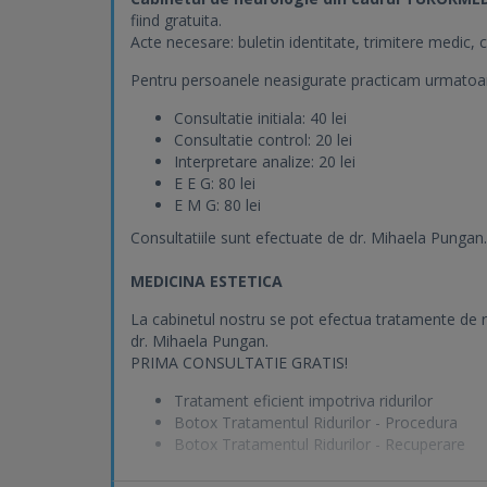
fiind gratuita.
Acte necesare: buletin identitate, trimitere medic, 
Pentru persoanele neasigurate practicam urmatoare
Consultatie initiala: 40 lei
Consultatie control: 20 lei
Interpretare analize: 20 lei
E E G: 80 lei
E M G: 80 lei
Consultatiile sunt efectuate de dr. Mihaela Pungan.
MEDICINA ESTETICA
La cabinetul nostru se pot efectua tratamente de re
dr. Mihaela Pungan.
PRIMA CONSULTATIE GRATIS!
Tratament eficient impotriva ridurilor
Botox Tratamentul Ridurilor - Procedura
Botox Tratamentul Ridurilor - Recuperare