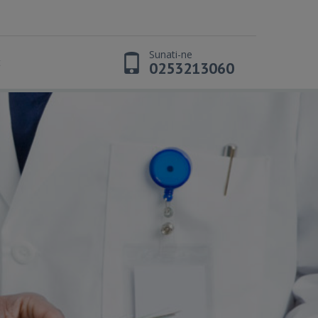
Sunati-ne
t
0253213060