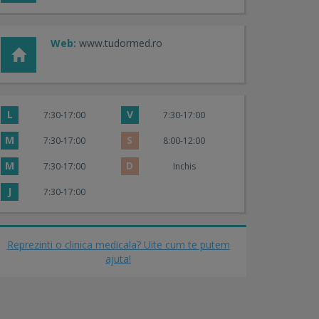
Web:
www.tudormed.ro
L
V
7:30-17:00
7:30-17:00
M
S
7:30-17:00
8:00-12:00
M
D
7:30-17:00
Inchis
J
7:30-17:00
Reprezinti o clinica medicala? Uite cum te putem
ajuta!