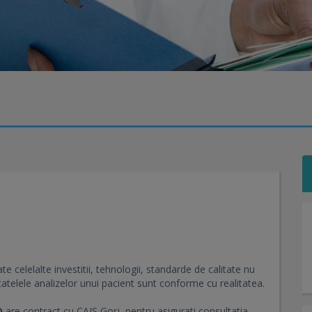
te celelalte investitii, tehnologii, standarde de calitate nu
atelele analizelor unui pacient sunt conforme cu realitatea.
D
are contract cu CAJS Gorj, pentru asigurati consultatia