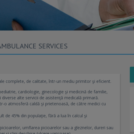
AMBULANCE SERVICES
 complete, de calitate, într-un mediu primitor şi eficient.
pediatrie, cardiologie, ginecologie şi medicină de familie,
i diverse alte servicii de asistenţă medicală primară.
, într-o atmosferă caldă şi prietenoasă, de către medici cu
t de 45% din populaţie, fără a lua în calcul şi
 picioarelor, umflarea picioarelor sau a gleznelor, dureri sau
ei și răni deschise (ulcere varicoase).