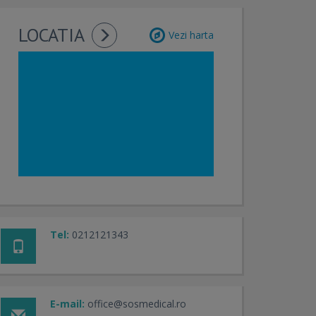
LOCATIA
Vezi harta
Tel:
0212121343
E-mail:
office@sosmedical.ro