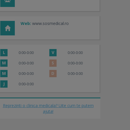
Web:
www.sosmedical.ro
L
V
0:00-0:00
0:00-0:00
M
S
0:00-0:00
0:00-0:00
M
D
0:00-0:00
0:00-0:00
J
0:00-0:00
Reprezinti o clinica medicala? Uite cum te putem
ajuta!