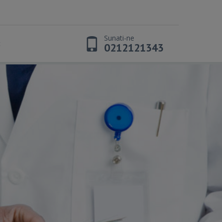
Sunati-ne
t
0212121343