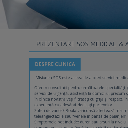
PREZENTARE SOS MEDICAL & 
DESPRE CLINICA
Misiunea SOS este aceea de a oferi servicii medicale
Oferim consultaţii pentru următoarele specialităţi: 
servicii de urgenţă, asistenţă la domiciliu, precum ş
În clinica noastră veţi fi trataţi cu grijă şi respect
experienţă cu adevărat dedicaţi pacienţilor.
Suferi de varice? Boala varicoasă afectează mai mul
teleangiectaziile sau “venele in panza de păianjen”.
Simptomele pot include: dureri sau arsuri la nivelul
crampe musculare, mâncărimi ale pielii din jurul ven