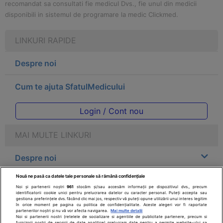
recomandat sa consultati fie medicul Dvs., fie unul din medicii
disponibili in sistemul de programare la medic Clickmed.
LINKURI RAPIDE
Despre noi
Cum te ajuta SfatulMedicului
Login / Cont nou
MAI MULTE LINKURI
Despre noi
Nouă ne pasă ca datele tale personale să rămână confidențiale
Legal
Noi și partenerii noștri
961
stocăm și/sau accesăm informații pe dispozitivul dvs., precum
identificatorii cookie unici pentru prelucrarea datelor cu caracter personal. Puteți accepta sau
gestiona preferințele dvs. făcând clic mai jos, respectiv vă puteți opune utilizării unui interes legitim
Drepturile consumatorului
în orice moment pe pagina cu politica de confidențialitate. Aceste alegeri vor fi raportate
partenerilor noștri și nu vă vor afecta navigarea.
Mai multe detalii
Noi si partenerii nostri (retelele de socializare si agentiile de publicitate partenere, precum si
furnizorii nostri de servicii de date analitice) prelucram date pentru a permite website-ului sa