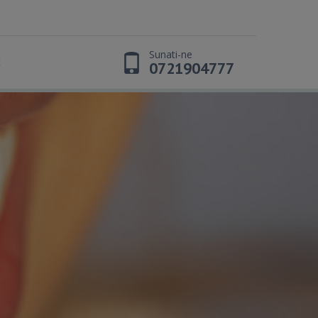
Sunati-ne
t
0721904777