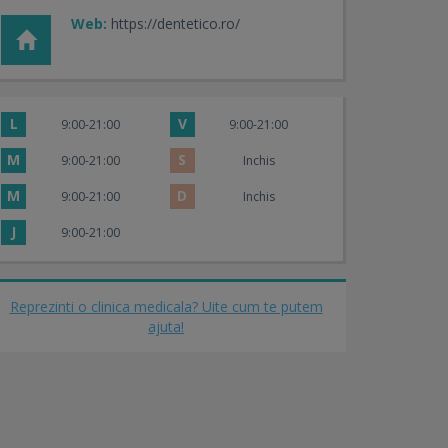
Web:
https://dentetico.ro/
L
V
9:00-21:00
9:00-21:00
M
S
9:00-21:00
Inchis
M
D
9:00-21:00
Inchis
J
9:00-21:00
Reprezinti o clinica medicala? Uite cum te putem
ajuta!