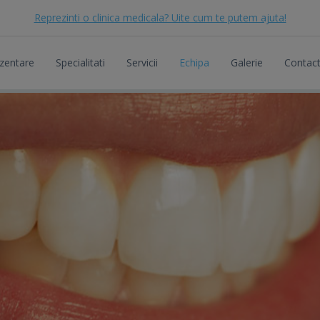
Reprezinti o clinica medicala? Uite cum te putem ajuta!
zentare
Specialitati
Servicii
Echipa
Galerie
Contac