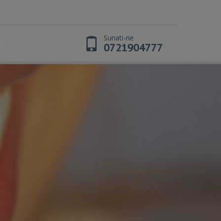
Sunati-ne
t
0721904777