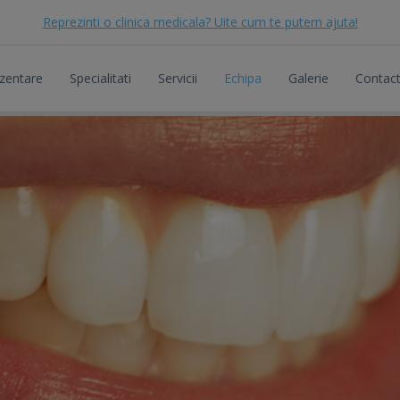
Reprezinti o clinica medicala? Uite cum te putem ajuta!
zentare
Specialitati
Servicii
Echipa
Galerie
Contac