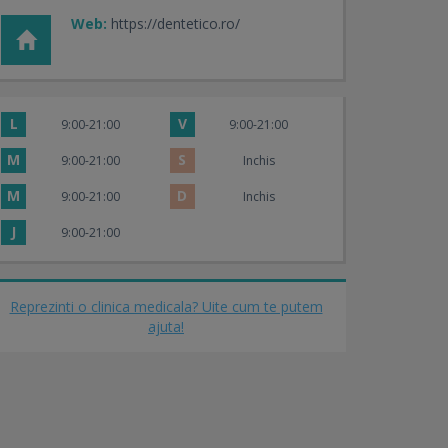
Web:
https://dentetico.ro/
L
V
9:00-21:00
9:00-21:00
M
S
9:00-21:00
Inchis
M
D
9:00-21:00
Inchis
J
9:00-21:00
Reprezinti o clinica medicala? Uite cum te putem
ajuta!