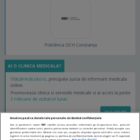
Policlinica OCH Constanța
AI O CLINICA MEDICALA?
Sfatulmedicului.ro
, principala sursa de informare medicala
online.
Promoveaza clinica si serviciile medicale si ai acces la peste
3 milioane de vizitatori lunar.
Vezi detalii!
Nouă ne pasă ca datele tale personale să rămână confidențiale
Noi și partenerii noștri
961
stocăm și/sau accesăm informații pe dispozitivul dvs., precum
identificatorii cookie unici pentru prelucrarea datelor cu caracter personal. Puteți accepta sau
LINKURI UTILE
gestiona preferințele dvs. făcând clic mai jos, respectiv vă puteți opune utilizării unui interes
legitim în orice moment pe pagina cu politica de confidențialitate. Aceste alegeri vor fi raportate
partenerilor noștri și nu vă vor afecta navigarea.
Mai multe detalii