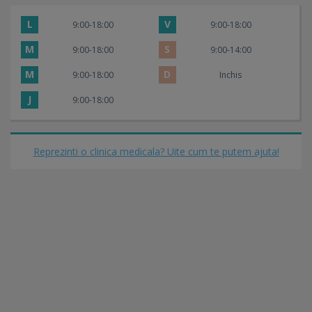
L
V
9:00-18:00
9:00-18:00
M
S
9:00-18:00
9:00-14:00
M
D
9:00-18:00
Inchis
J
9:00-18:00
Reprezinti o clinica medicala? Uite cum te putem ajuta!