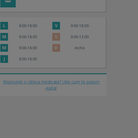
L
V
9:00-18:00
9:00-18:00
M
S
9:00-18:00
9:00-13:00
M
D
9:00-18:00
Inchis
J
9:00-18:00
Reprezinti o clinica medicala? Uite cum te putem
ajuta!