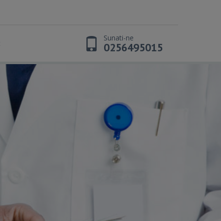
Sunati-ne
t
0256495015