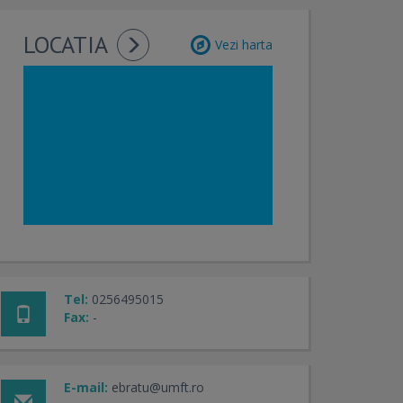
LOCATIA
Vezi harta
Tel:
0256495015
Fax:
-
E-mail:
ebratu@umft.ro