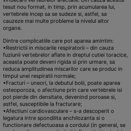
tesut nou format, in timp, prin acumularea lui,
vertebrele incep sa se sudeze si, astfel, sa
cauzeze mai multe probleme la nivelul altor
organe.
Dintre complicatiile care pot aparea amintim
:
•Restrictii in miscarile respiratorii – din cauza
fuziunii vertebrelor aflate in dreptul cutiei toracice,
aceasta poate deveni rigida si prin urmare, sa
reduca amplitudinea miscarilor care se produc in
timpul unei respiratii normale;
•Fracturi – uneori, la debutul bolii, poate aparea
osteoporoza, o afectiune prin care vertebrele isi
pot pierde din densitate, devenind poroase si,
astfel, susceptibile la fracturare;
•Afectiuni cardiovasculare – s-a descoperit o
legatura intre spondilita anchilozanta si o
functionare defectuoasa a cordului (in general, se