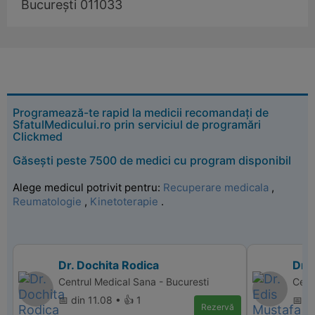
București 011033
Programează-te rapid la medicii recomandați de
SfatulMedicului.ro prin serviciul de programări
Clickmed
Găsești peste 7500 de medici cu program disponibil
Alege medicul potrivit pentru:
Recuperare medicala
,
Reumatologie
,
Kinetoterapie
.
Dr. Dochita Rodica
Dr. 
Centrul Medical Sana - Bucuresti
Cent
📅 din 11.08 • 👍 1
📅 di
Rezervă