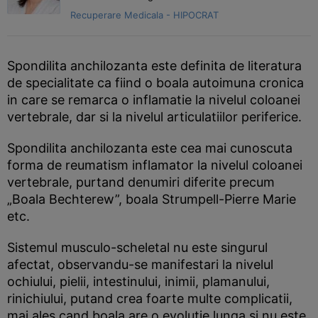
Recuperare Medicala - HIPOCRAT
Spondilita anchilozanta este definita de literatura
de specialitate ca fiind o boala autoimuna cronica
in care se remarca o inflamatie la nivelul coloanei
vertebrale, dar si la nivelul articulatiilor periferice.
Spondilita anchilozanta este cea mai cunoscuta
forma de reumatism inflamator la nivelul coloanei
vertebrale, purtand denumiri diferite precum
„Boala Bechterew”, boala Strumpell-Pierre Marie
etc.
Sistemul musculo-scheletal nu este singurul
afectat, observandu-se manifestari la nivelul
ochiului, pielii, intestinului, inimii, plamanului,
rinichiului, putand crea foarte multe complicatii,
mai ales cand boala are o evolutie lunga si nu este