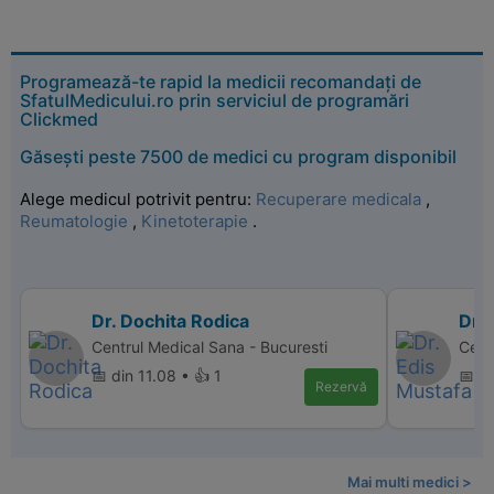
Programează-te rapid la medicii recomandați de
SfatulMedicului.ro prin serviciul de programări
Clickmed
Găsești peste 7500 de medici cu program disponibil
Alege medicul potrivit pentru:
Recuperare medicala
,
Reumatologie
,
Kinetoterapie
.
Dr. Dochita Rodica
Dr. 
Centrul Medical Sana - Bucuresti
Cent
📅 din 11.08 • 👍 1
📅 di
Rezervă
Mai multi medici >