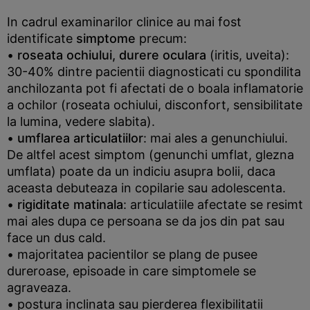
In cadrul examinarilor clinice au mai fost
identificate
simptome
precum:
•
roseata ochiului, durere oculara
(iritis, uveita):
30-40% dintre pacientii diagnosticati cu spondilita
anchilozanta pot fi afectati de o boala inflamatorie
a ochilor (roseata ochiului, disconfort, sensibilitate
la lumina, vedere slabita).
•
umflarea articulatiilor
: mai ales a genunchiului.
De altfel acest simptom (genunchi umflat, glezna
umflata) poate da un indiciu asupra bolii, daca
aceasta debuteaza in copilarie sau adolescenta.
•
rigiditate matinala
: articulatiile afectate se resimt
mai ales dupa ce persoana se da jos din pat sau
face un dus cald.
• majoritatea pacientilor se plang de pusee
dureroase, episoade in care simptomele se
agraveaza.
• postura inclinata sau pierderea flexibilitatii