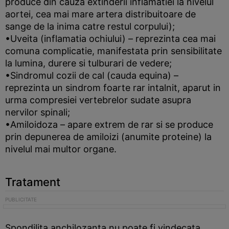
produce din cauza extinderii inflamatiei la nivelul
aortei, cea mai mare artera distribuitoare de
sange de la inima catre restul corpului);
•Uveita (inflamatia ochiului) – reprezinta cea mai
comuna complicatie, manifestata prin sensibilitate
la lumina, durere si tulburari de vedere;
•Sindromul cozii de cal (cauda equina) –
reprezinta un sindrom foarte rar intalnit, aparut in
urma compresiei vertebrelor sudate asupra
nervilor spinali;
•Amiloidoza – apare extrem de rar si se produce
prin depunerea de amiloizi (anumite proteine) la
nivelul mai multor organe.
Tratament
Spondilita anchilozanta nu poate fi vindecata,