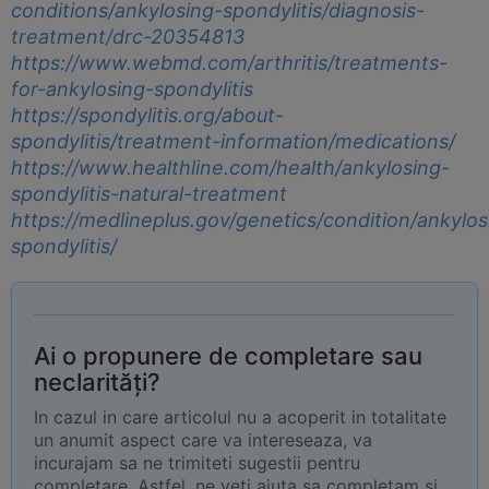
conditions/ankylosing-spondylitis/diagnosis-
treatment/drc-20354813
https://www.webmd.com/arthritis/treatments-
for-ankylosing-spondylitis
https://spondylitis.org/about-
spondylitis/treatment-information/medications/
https://www.healthline.com/health/ankylosing-
spondylitis-natural-treatment
https://medlineplus.gov/genetics/condition/ankylos
spondylitis/
Ai o propunere de completare sau
neclarități?
In cazul in care articolul nu a acoperit in totalitate
un anumit aspect care va intereseaza, va
incurajam sa ne trimiteti sugestii pentru
completare. Astfel, ne veti ajuta sa completam si