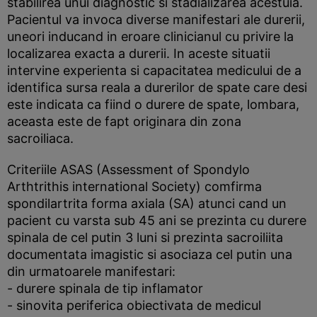
stabilirea unui diagnostic si stadializarea acestuia.
Pacientul va invoca diverse manifestari ale durerii,
uneori inducand in eroare clinicianul cu privire la
localizarea exacta a durerii. In aceste situatii
intervine experienta si capacitatea medicului de a
identifica sursa reala a durerilor de spate care desi
este indicata ca fiind o durere de spate, lombara,
aceasta este de fapt originara din zona
sacroiliaca.
Criteriile ASAS (Assessment of Spondylo
Arthtrithis international Society) comfirma
spondilartrita forma axiala (SA) atunci cand un
pacient cu varsta sub 45 ani se prezinta cu durere
spinala de cel putin 3 luni si prezinta sacroiliita
documentata imagistic si asociaza cel putin una
din urmatoarele manifestari:
- durere spinala de tip inflamator
- sinovita periferica obiectivata de medicul