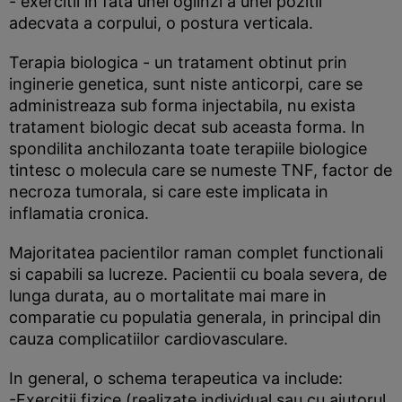
- exercitii in fata unei oglinzi a unei pozitii
adecvata a corpului, o postura verticala.
Terapia biologica - un tratament obtinut prin
inginerie genetica, sunt niste anticorpi, care se
administreaza sub forma injectabila, nu exista
tratament biologic decat sub aceasta forma. In
spondilita anchilozanta toate terapiile biologice
tintesc o molecula care se numeste TNF, factor de
necroza tumorala, si care este implicata in
inflamatia cronica.
Majoritatea pacientilor raman complet functionali
si capabili sa lucreze. Pacientii cu boala severa, de
lunga durata, au o mortalitate mai mare in
comparatie cu populatia generala, in principal din
cauza complicatiilor cardiovasculare.
In general, o schema terapeutica va include:
-Exercitii fizice (realizate individual sau cu ajutorul