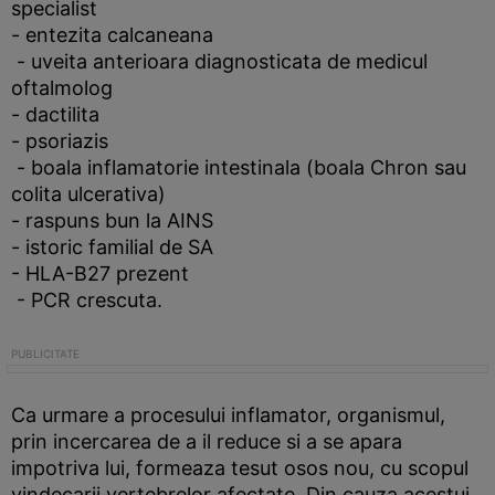
specialist
- entezita calcaneana
- uveita anterioara diagnosticata de medicul
oftalmolog
- dactilita
- psoriazis
- boala inflamatorie intestinala (boala Chron sau
colita ulcerativa)
- raspuns bun la AINS
- istoric familial de SA
- HLA-B27 prezent
- PCR crescuta.
Ca urmare a procesului inflamator, organismul,
prin incercarea de a il reduce si a se apara
impotriva lui, formeaza tesut osos nou, cu scopul
vindecarii vertebrelor afectate. Din cauza acestui