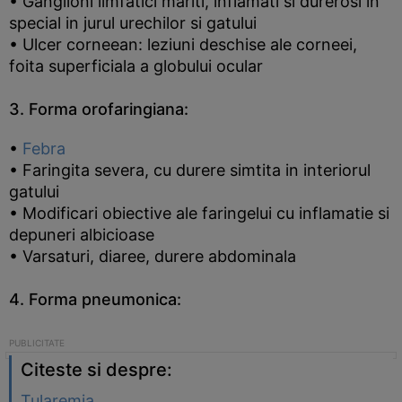
• Ganglioni limfatici mariti, inflamati si durerosi in
special in jurul urechilor si gatului
• Ulcer corneean: leziuni deschise ale corneei,
foita superficiala a globului ocular
3. Forma orofaringiana:
•
Febra
• Faringita severa, cu durere simtita in interiorul
gatului
• Modificari obiective ale faringelui cu inflamatie si
depuneri albicioase
• Varsaturi, diaree, durere abdominala
4. Forma pneumonica:
Citeste si despre:
Tularemia