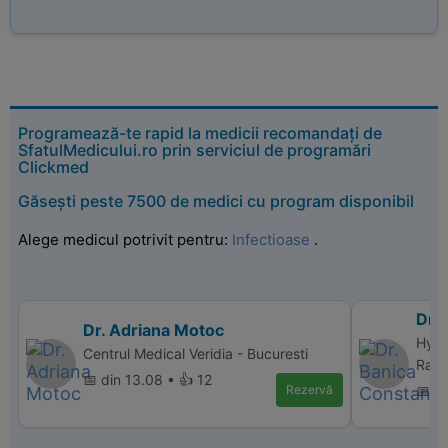
Programează-te rapid la medicii recomandați de
SfatulMedicului.ro prin serviciul de programări
Clickmed
Găsești peste 7500 de medici cu program disponibil
Alege medicul potrivit pentru:
Infectioase
.
Dr.
Dr. Adriana Motoc
Hype
Centrul Medical Veridia - Bucuresti
Ramn
📅 din 13.08 • 👍 12
Rezervă
📅 di