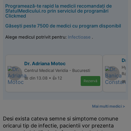
Programează-te rapid la medicii recomandați de
SfatulMedicului.ro prin serviciul de programări
Clickmed
Găsești peste 7500 de medici cu program disponibil
Alege medicul potrivit pentru:
Infectioase
.
Dr.
Dr. Adriana Motoc
Hype
Centrul Medical Veridia - Bucuresti
Ramn
📅 din 13.08 • 👍 12
Rezervă
📅 di
Mai multi medici >
Desi exista cateva semne si simptome comune
oricarui tip de infectie, pacientii vor prezenta