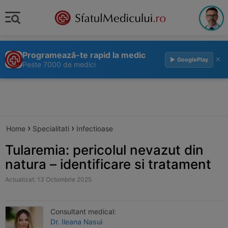
Programează-te rapid la medic
×
▶ GooglePlay
Peste 7000 de medici
›
›
Home
Specialitati
Infectioase
Tularemia: pericolul nevazut din
natura – identificare si tratament
Actualizat: 13 Octombrie 2025
Consultant medical:
Dr. Ileana Nasui