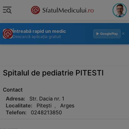
Întreabă rapid un medic
×
▶ GooglePlay
Descarcă aplicația gratuit
Spitalul de pediatrie PITESTI
Contact
Adresa:
Str. Dacia nr. 1
Localitate:
Piteşti
,
Arges
Telefon:
0248213850