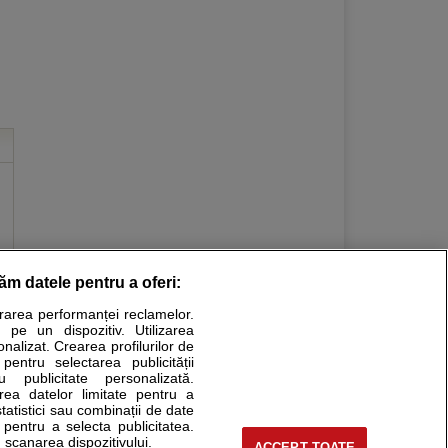
răm datele pentru a oferi:
Stiri medicale
urarea performanței reclamelor.
 pe un dispozitiv. Utilizarea
ucational. Ele nu pot substitui consultul medical direct si
onalizat. Crearea profilurilor de
a consultati fie medicul Dvs., fie unul dintre medicii pe care
 pentru selectarea publicității
u publicitate personalizată.
area datelor limitate pentru a
statistici sau combinații de date
e pentru a selecta publicitatea.
tru pacient
 scanarea dispozitivului.
ACCEPT TOATE