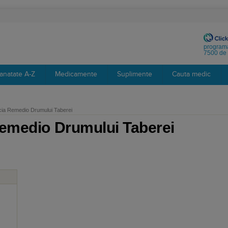
programa
7500 de 
anatate A-Z
Medicamente
Suplimente
Cauta medic
ia Remedio Drumului Taberei
emedio Drumului Taberei