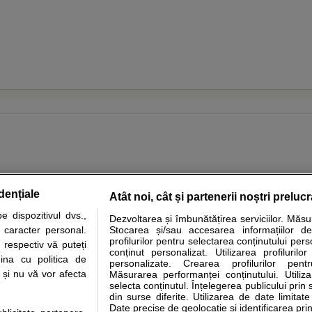
dențiale
Atât noi, cât și partenerii noștri preluc
tare analize
Specialitati medicale
Boli si afectiuni
Calculatoare
 dispozitivul dvs.,
Dezvoltarea și îmbunătățirea serviciilor. Măs
u caracter personal.
Stocarea și/sau accesarea informațiilor de
e informatii despre sanatate disponibile pe sfatulmedicului.ro au scop informativ si ed
profilurilor pentru selectarea conținutului pers
 respectiv vă puteți
analizelor medicale. Va sfatuim, ca pe langa informatia primita pe sfatulmedicului.ro s
conținut personalizat. Utilizarea profilurilor
ina cu politica de
personalizate. Crearea profilurilor pentr
ul de programari la medic Clickmed.
i și nu vă vor afecta
Măsurarea performanței conținutului. Utiliz
selecta conținutul. Înțelegerea publicului prin 
din surse diferite. Utilizarea de date limitat
Drepturile consumatorului
Parteneri
Pen
Date precise de geolocație și identificarea prin