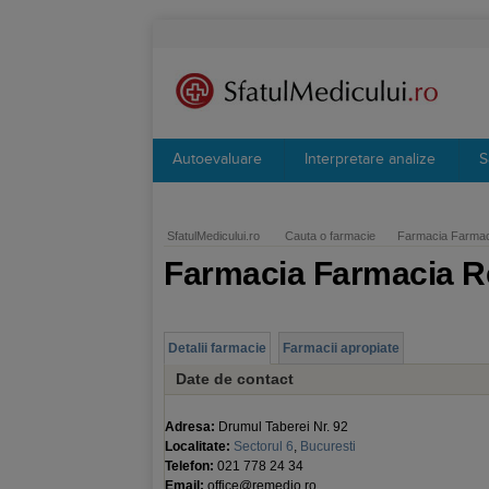
Autoevaluare
Interpretare analize
S
SfatulMedicului.ro
Cauta o farmacie
Farmacia Farmac
Farmacia Farmacia R
Detalii farmacie
Farmacii apropiate
Date de contact
Adresa:
Drumul Taberei Nr. 92
Localitate:
Sectorul 6
,
Bucuresti
Telefon:
021 778 24 34
Email:
office@remedio.ro