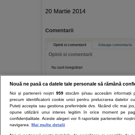
20 Martie 2014
Comentarii
Opinii si comentarii
Adauga comentariu
Opinii si comentarii
Nu sunt inregistrari
Nouă ne pasă ca datele tale personale să rămână confi
Resurse:
Autoevaluare simptome
Interpre
Noi și partenerii noștri
959
stocăm și/sau accesăm informații pe
precum identificatorii cookie unici pentru prelucrarea datelor c
Opiniile avizate ale medicilor, sfaturile si orice alt
Puteți accepta sau gestiona preferințele dvs. făcând clic mai jos,
nici diagnosticul stabilit in urma investigatiilor si 
opune utilizării unui interes legitim în orice moment pe pag
ii punem la dispozitie pentru programare in sistem
confidențialitate. Aceste alegeri vor fi raportate partenerilor noștr
navigarea.
Mai multe detalii
Despre noi
Legal