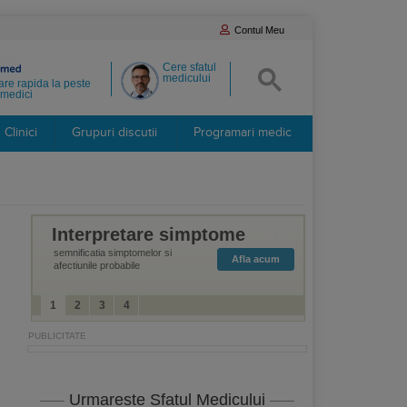
Contul Meu
Cere sfatul
medicului
re rapida la peste
medici
Clinici
Grupuri discutii
Programari medic
Interpretare simptome
semnificatia simptomelor si
Afla acum
afectiunile probabile
1
2
3
4
Urmareste Sfatul Medicului