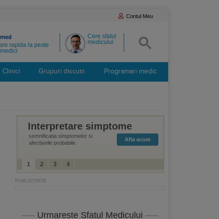
Contul Meu
Cere sfatul
medicului
re rapida la peste
medici
Clinici
Grupuri discutii
Programari medic
Interpretare simptome
semnificatia simptomelor si
Afla acum
afectiunile probabile
1
2
3
4
Urmareste Sfatul Medicului