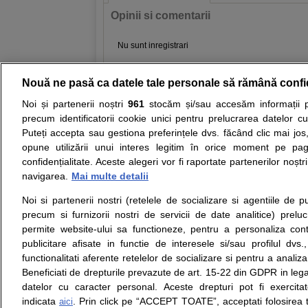
Opinii si comentarii
Nu sunt inregistrari
Nouă ne pasă ca datele tale personale să rămână confi
Resurse:
Autoevaluare simptome
Interpre
Noi și partenerii noștri
961
stocăm și/sau accesăm informații pe
precum identificatorii cookie unici pentru prelucrarea datelor c
Opiniile avizate ale medicilor, sfaturile si orice alt
Puteți accepta sau gestiona preferințele dvs. făcând clic mai jos,
nici diagnosticul stabilit in urma investigatiilor si 
opune utilizării unui interes legitim în orice moment pe pag
ii punem la dispozitie pentru programare in sistem
confidențialitate. Aceste alegeri vor fi raportate partenerilor noștr
navigarea.
Mai multe detalii
Despre noi
Legal
Noi si partenerii nostri (retelele de socializare si agentiile de p
Despre noi
Termeni si conditii
precum si furnizorii nostri de servicii de date analitice) prel
Contact
Politica de
permite website-ului sa functioneze, pentru a personaliza conti
Intrebari frecvente
confidentialitate
publicitare afisate in functie de interesele si/sau profilul dvs
Consultanti
Politica de cookie
functionalitati aferente retelelor de socializare si pentru a analiza
medicali
Modifica Setarile Cookie
Beneficiati de drepturile prevazute de art. 15-22 din GDPR in leg
datelor cu caracter personal. Aceste drepturi pot fi exercita
indicata
. Prin click pe “ACCEPT TOATE”, acceptati folosirea t
aici