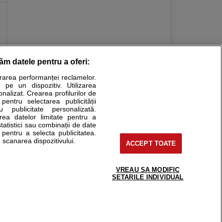
răm datele pentru a oferi:
Stiri medicale
urarea performanței reclamelor.
 pe un dispozitiv. Utilizarea
ucational. Ele nu pot substitui consultul medical direct si
onalizat. Crearea profilurilor de
a consultati fie medicul Dvs., fie unul dintre medicii pe care
 pentru selectarea publicității
u publicitate personalizată.
area datelor limitate pentru a
statistici sau combinații de date
e pentru a selecta publicitatea.
tru pacient
 scanarea dispozitivului.
ACCEPT TOATE
nici si cabinete
ta medic
reaba un medic
VREAU SA MODIFIC
support@sfatulmedicului.ro
SETARILE INDIVIDUAL
eoConsult
0374 109 268
ckmed - programari
dic