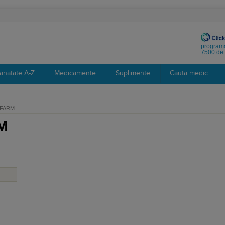
programa
7500 de 
anatate A-Z
Medicamente
Suplimente
Cauta medic
 FARM
M