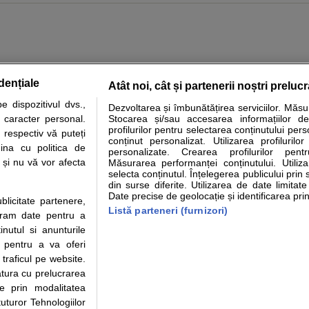
dențiale
Atât noi, cât și partenerii noștri preluc
tare analize
Specialitati medicale
Boli si afectiuni
Calculatoare
 dispozitivul dvs.,
Dezvoltarea și îmbunătățirea serviciilor. Măs
u caracter personal.
Stocarea și/sau accesarea informațiilor de
e informatii despre sanatate disponibile pe sfatulmedicului.ro au scop informativ si ed
profilurilor pentru selectarea conținutului pers
 respectiv vă puteți
analizelor medicale. Va sfatuim, ca pe langa informatia primita pe sfatulmedicului.ro s
conținut personalizat. Utilizarea profilurilor
ina cu politica de
personalizate. Crearea profilurilor pentr
ul de programari la medic Clickmed.
i și nu vă vor afecta
Măsurarea performanței conținutului. Utiliz
selecta conținutul. Înțelegerea publicului prin 
din surse diferite. Utilizarea de date limitat
Drepturile consumatorului
Parteneri
Pen
Date precise de geolocație și identificarea prin
ublicitate partenere,
Protectia consumatorilor -
Inscriere clinica
Cli
Listă parteneri (furnizori)
ucram date pentru a
ANPC
Creaza cont medic
Cau
nutul si anunturile
Solutionarea Alternativa a
Int
., pentru a va oferi
Litigiilor
Vid
 traficul pe website.
Parte din Grupul
Info consumator: 0800.080.999
Cli
atura cu prelucrarea
Formulare europene - CNAS
me
te prin modalitatea
Ministerul Sanatatii - ANMDM
uturor Tehnologiilor