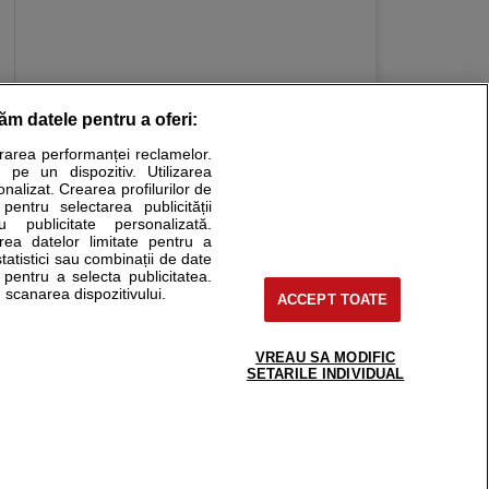
răm datele pentru a oferi:
Stiri medicale
urarea performanței reclamelor.
 pe un dispozitiv. Utilizarea
ucational. Ele nu pot substitui consultul medical direct si
onalizat. Crearea profilurilor de
a consultati fie medicul Dvs., fie unul dintre medicii pe care
 pentru selectarea publicității
u publicitate personalizată.
area datelor limitate pentru a
statistici sau combinații de date
e pentru a selecta publicitatea.
tru pacient
 scanarea dispozitivului.
ACCEPT TOATE
nici si cabinete
ta medic
reaba un medic
VREAU SA MODIFIC
support@sfatulmedicului.ro
SETARILE INDIVIDUAL
eoConsult
0374 109 268
ckmed - programari
dic