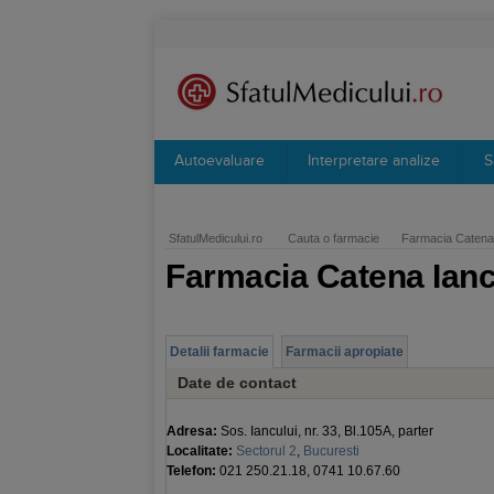
Autoevaluare
Interpretare analize
S
SfatulMedicului.ro
Cauta o farmacie
Farmacia Catena 
Farmacia Catena Ianc
Detalii farmacie
Farmacii apropiate
Date de contact
Adresa:
Sos. Iancului, nr. 33, Bl.105A, parter
Localitate:
Sectorul 2
,
Bucuresti
Telefon:
021 250.21.18, 0741 10.67.60