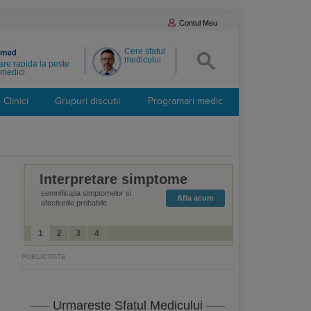
Contul Meu
Cere sfatul
medicului
re rapida la peste
medici
Clinici
Grupuri discutii
Programari medic
Interpretare simptome
semnificatia simptomelor si
Afla acum
afectiunile probabile
1
2
3
4
Urmareste Sfatul Medicului