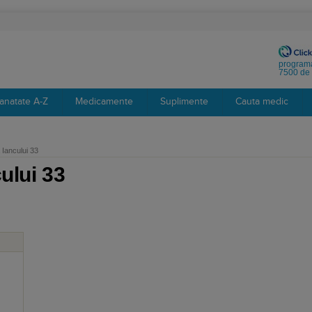
programa
7500 de 
anatate A-Z
Medicamente
Suplimente
Cauta medic
Iancului 33
ului 33