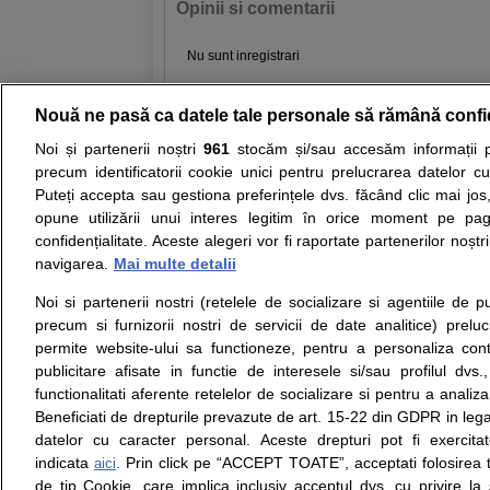
Opinii si comentarii
Nu sunt inregistrari
Nouă ne pasă ca datele tale personale să rămână confi
Resurse:
Autoevaluare simptome
Interpre
Noi și partenerii noștri
961
stocăm și/sau accesăm informații pe
precum identificatorii cookie unici pentru prelucrarea datelor c
Opiniile avizate ale medicilor, sfaturile si orice alt
Puteți accepta sau gestiona preferințele dvs. făcând clic mai jos,
nici diagnosticul stabilit in urma investigatiilor si 
opune utilizării unui interes legitim în orice moment pe pag
ii punem la dispozitie pentru programare in sistem
confidențialitate. Aceste alegeri vor fi raportate partenerilor noștr
navigarea.
Mai multe detalii
Despre noi
Legal
Noi si partenerii nostri (retelele de socializare si agentiile de p
Despre noi
Termeni si conditii
precum si furnizorii nostri de servicii de date analitice) prel
Contact
Politica de
permite website-ului sa functioneze, pentru a personaliza conti
Intrebari frecvente
confidentialitate
publicitare afisate in functie de interesele si/sau profilul dvs
Consultanti
Politica de cookie
functionalitati aferente retelelor de socializare si pentru a analiza
medicali
Modifica Setarile Cookie
Beneficiati de drepturile prevazute de art. 15-22 din GDPR in leg
datelor cu caracter personal. Aceste drepturi pot fi exercita
indicata
. Prin click pe “ACCEPT TOATE”, acceptati folosirea t
aici
de tip Cookie, care implica inclusiv acceptul dvs. cu privire l