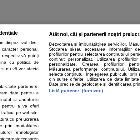
dențiale
Atât noi, cât și partenerii noștri preluc
tare analize
Specialitati medicale
Boli si afectiuni
Calculatoare
 dispozitivul dvs.,
Dezvoltarea și îmbunătățirea serviciilor. Măs
u caracter personal.
Stocarea și/sau accesarea informațiilor de
e informatii despre sanatate disponibile pe sfatulmedicului.ro au scop informativ si ed
profilurilor pentru selectarea conținutului pers
 respectiv vă puteți
analizelor medicale. Va sfatuim, ca pe langa informatia primita pe sfatulmedicului.ro s
conținut personalizat. Utilizarea profilurilor
ina cu politica de
personalizate. Crearea profilurilor pentr
ul de programari la medic Clickmed.
i și nu vă vor afecta
Măsurarea performanței conținutului. Utiliz
selecta conținutul. Înțelegerea publicului prin 
din surse diferite. Utilizarea de date limitat
Drepturile consumatorului
Parteneri
Pen
Date precise de geolocație și identificarea prin
ublicitate partenere,
Protectia consumatorilor -
Inscriere clinica
Cli
Listă parteneri (furnizori)
ucram date pentru a
ANPC
Creaza cont medic
Cau
nutul si anunturile
Solutionarea Alternativa a
Int
., pentru a va oferi
Litigiilor
Vid
 traficul pe website.
Parte din Grupul
Info consumator: 0800.080.999
Cli
atura cu prelucrarea
Formulare europene - CNAS
me
te prin modalitatea
Ministerul Sanatatii - ANMDM
uturor Tehnologiilor
a stocarea/accesarea