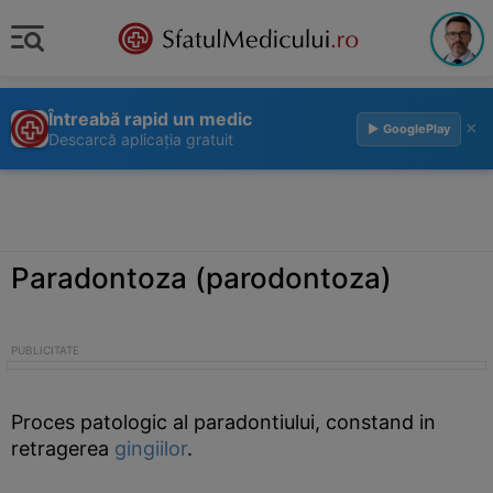
Întreabă rapid un medic
×
▶ GooglePlay
Descarcă aplicația gratuit
Paradontoza (parodontoza)
Proces patologic al paradontiului, constand in
retragerea
gingiilor
.