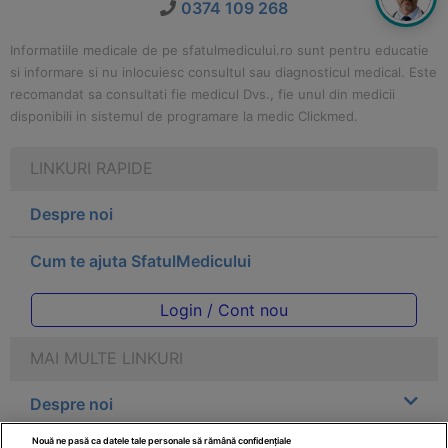
0374 109 268
Informatiile medicale de pe sfatulmedicului.ro sunt pentru educatie
si informare si nu inlocuiesc consultul sau diagnosticul medical. Este
recomandat sa consultati fie medicul Dvs., fie unul din medicii
disponibili in sistemul de programare la medic Clickmed.
LINKURI RAPIDE
Despre noi
Cum te ajuta SfatulMedicului
Login / Cont nou
MAI MULTE LINKURI
Despre noi
Nouă ne pasă ca datele tale personale să rămână confidențiale