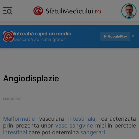
Întreabă rapid un medic
×
▶ GooglePlay
Descarcă aplicația gratuit
Angiodisplazie
Malformatie
vasculara
intestinala
, caracterizata
prin prezenta unor
vase sangvine
mici in peretele
intestinal
care pot determina
sangerari
.