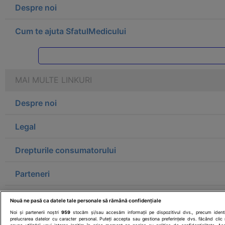
Despre noi
Cum te ajuta SfatulMedicului
MAI MULTE LINKURI
Despre noi
Legal
Drepturile consumatorului
Parteneri
Pentru pacient
Nouă ne pasă ca datele tale personale să rămână confidențiale
Noi și partenerii noștri
959
stocăm și/sau accesăm informații pe dispozitivul dvs., precum identifi
prelucrarea datelor cu caracter personal. Puteți accepta sau gestiona preferințele dvs. făcând clic 