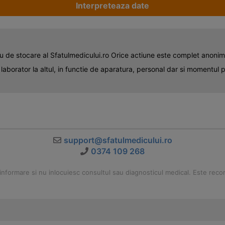
Interpreteaza date
 de stocare al Sfatulmedicului.ro Orice actiune este complet anonima s
n laborator la altul, in functie de aparatura, personal dar si momentul 
support@sfatulmedicului.ro
0374 109 268
nformare si nu inlocuiesc consultul sau diagnosticul medical. Este recoma