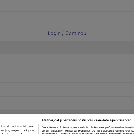
Login / Cont nou
Atât noi, cât și partenerii noștri prelucrăm datele pentru a oferi:
catorii cookie unici pentru
Dezvoltarea și îmbunătățirea serviciilor. Măsurarea performanței reclamelor
mai jos, respectiv vă puteți
pe un dispozitiv. Utilizarea profilurilor pentru selectarea conținutului pe
personalizat. Utilizarea profilurilor pentru selectarea publicității personal