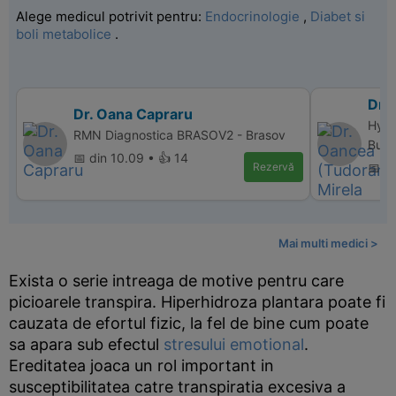
Alege medicul potrivit pentru:
Endocrinologie
,
Diabet si
boli metabolice
.
Dr.
Dr. Oana Capraru
Hype
RMN Diagnostica BRASOV2 - Brasov
Bucu
📅 din 10.09 • 👍 14
Rezervă
📅 d
Mai multi medici >
Exista o serie intreaga de motive pentru care
picioarele transpira. Hiperhidroza plantara poate fi
cauzata de efortul fizic, la fel de bine cum poate
sa apara sub efectul
stresului emotional
.
Ereditatea joaca un rol important in
susceptibilitatea catre transpiratia excesiva a