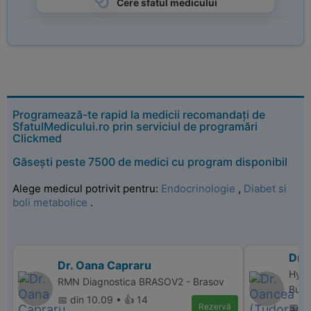
Cere sfatul medicului
Programează-te rapid la medicii recomandați de
SfatulMedicului.ro prin serviciul de programări
Clickmed
Găsești peste 7500 de medici cu program disponibil
Alege medicul potrivit pentru:
Endocrinologie
,
Diabet si
boli metabolice
.
Dr.
Dr. Oana Capraru
Hype
RMN Diagnostica BRASOV2 - Brasov
Bucu
📅 din 10.09 • 👍 14
Rezervă
📅 d