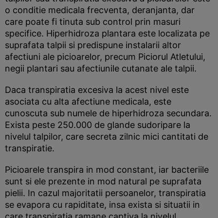
o conditie medicala frecventa, deranjanta, dar
care poate fi tinuta sub control prin masuri
specifice. Hiperhidroza plantara este localizata pe
suprafata talpii si predispune instalarii altor
afectiuni ale picioarelor, precum Piciorul Atletului,
negii plantari sau afectiunile cutanate ale talpii.
Daca transpiratia excesiva la acest nivel este
asociata cu alta afectiune medicala, este
cunoscuta sub numele de hiperhidroza secundara.
Exista peste 250.000 de glande sudoripare la
nivelul talpilor, care secreta zilnic mici cantitati de
transpiratie.
Picioarele transpira in mod constant, iar bacteriile
sunt si ele prezente in mod natural pe suprafata
pielii. In cazul majoritatii persoanelor, transpiratia
se evapora cu rapiditate, insa exista si situatii in
care transpiratia ramane captiva la nivelul