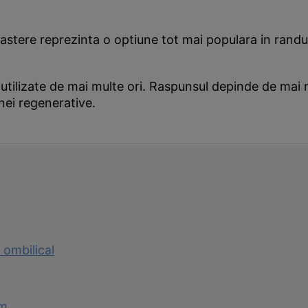
astere reprezinta o optiune tot mai populara in randul p
tilizate de mai multe ori. Raspunsul depinde de mai mul
nei regenerative.
 ombilical
em