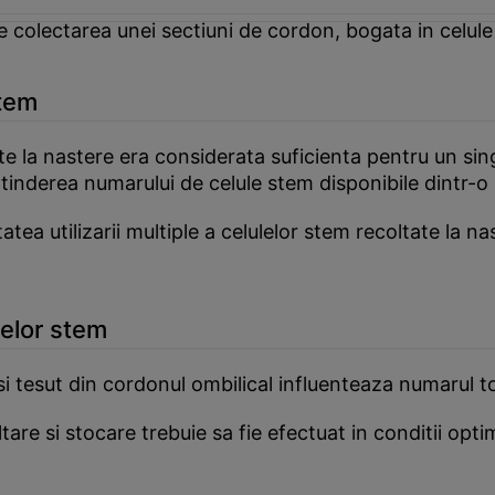
 colectarea unei sectiuni de cordon, bogata in celu
stem
te la nastere era considerata suficienta pentru un singu
tinderea numarului de celule stem disponibile dintr-o
tea utilizarii multiple a celulelor stem recoltate la n
lelor stem
i tesut din cordonul ombilical influenteaza numarul to
ltare si stocare trebuie sa fie efectuat in conditii opt