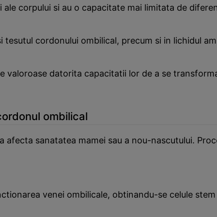
i ale corpului si au o capacitate mai limitata de difere
i tesutul cordonului ombilical, precum si in lichidul 
valoroase datorita capacitatii lor de a se transforma in
cordonul ombilical
a a afecta sanatatea mamei sau a nou-nascutului. Proc
nctionarea venei ombilicale, obtinandu-se celule ste