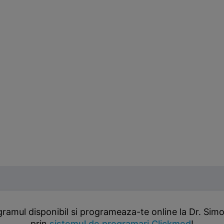
gramul disponibil si programeaza-te online la Dr. Sim
prin
sistemul de programari Clickmed
!