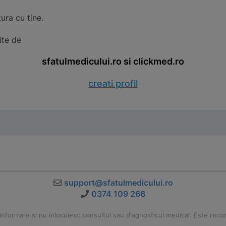
tura cu tine.
ite de
sfatulmedicului.ro si clickmed.ro
creati profil
support@sfatulmedicului.ro
0374 109 268
nformare si nu inlocuiesc consultul sau diagnosticul medical. Este recoma