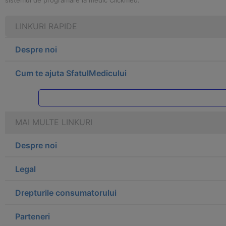
sistemul de programare la medic Clickmed.
LINKURI RAPIDE
Despre noi
Cum te ajuta SfatulMedicului
MAI MULTE LINKURI
Despre noi
Legal
Drepturile consumatorului
Parteneri